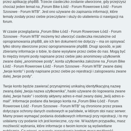
przez aplikację phpBB. Trzecie ciasteczko zostanie utworzone, gdy przejrzysz
chociaż jeden temat na „Forum Bike Łódź - Forum Rowerowe Łódź - Forum
Szosowe - Forum MTB”. Jest ono używane do zapisania informacji, które
tematy zostały przez ciebie przeczytane i służy do ułatwienia ci nawigacji na
forum.
W czasie przeglądania „Forum Bike Łódź - Forum Rowerowe Łódź - Forum
Szosowe - Forum MTB” możemy też utworzyć ciasteczka niezależne od
oprogramowania phpBB, ale ich ten dokument nie dotyczy – ma on opisywać
tylko strony stworzone przez oprogramowanie phpBB. Drugi sposób, w jaki
zbieramy informacje o tobie, to dane wysyłane przez ciebie do nas. Mogą być
to między innymi posty napisane przez ciebie jako anonimowy użytkownik
zwane dalej „anonimowe posty”, konta użytkownika założone na „Forum Bike
Łódź - Forum Rowerowe Łódź - Forum Szosowe - Forum MTB” zwane dalej
„twoje konto” i posty napisane przez ciebie po rejestracji i zalogowaniu zwane
dalej „twoje posty”.
Twoje konto będzie zawierać przynajmniej unikalną identyfikacyjną nazwę
zwaną dalej „twoja nazwa użytkownika”, hasło używane do logowania zwane
dalej „twoje hasło” i osobisty aktywny adres e-mail zwany dalej „twój adres e-
mail”. Informacje podane dla twojego konta na „Forum Bike Łódź - Forum
Rowerowe Łódź - Forum Szosowe - Forum MTB” są chronione przez prawa
dotyczące ochrony danych osobowych w państwie, w którym stoi nasz serwer.
Mamy prawo wymagać podania dodatkowych informacji przy rejestracji, i to my
ustalamy czy podanie ich jest konieczne, czy nie. W każdym przypadku, masz
możliwość wybrania, które informacje o twoim koncie są wyświetlane