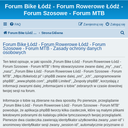
Forum Bike Łódź - Forum Rowerowe Łódź -
Forum Szosowe - Forum MTB
FAQ
Zarejestruj się
Zaloguj się
S
Forum Bike Łódź - Forum Rowerowe Łódź - Forum Szosowe - Forum MTB
Strona Główna
z
Forum Bike Łódź - Forum Rowerowe Łódź - Forum
u
Szosowe - Forum MTB - Zasady ochrony danych
osobowych
k
a
Ten tekst opisuje, w jaki sposób „Forum Bike Łódź - Forum Rowerowe Łódź -
Forum Szosowe - Forum MTB” i firmy stowarzyszone zwane dalej „my”, „nas”,
j
„nasz”, „Forum Bike Łódź - Forum Rowerowe Łódź - Forum Szosowe - Forum
MTB”, „https://bikelodz.pl” i phpBB zwane dalej „oni”, „ich”, „oprogramowanie
phpBB”, „www.phpbb.com”, „phpBB Limited”, „Zespoły phpBB”, korzystają z
informacji zwanymi dalej „informacjami o tobie” zebranych w czasie dowolnej
twojej sesji na forum.
Informacje o tobie są zbierane na dwa sposoby. Po pierwsze, przeglądanie
„Forum Bike Łódź - Forum Rowerowe Łódź - Forum Szosowe - Forum MTB”
powoduje, że aplikacja phpBB tworzy kilka ciasteczek, które są małymi plikami
tekstowymi pobranymi do katalogu plików tymczasowych twojej przeglądarki.
Pierwsze dwa ciasteczka zawierają identyfikator użytkownika zwany „user-id” i
anonimowy identyfikator sesji zwany „session-id”, automatycznie przyznane ci