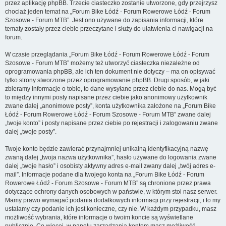
przez aplikację phpBB. Trzecie ciasteczko zostanie utworzone, gdy przejrzysz
chociaż jeden temat na „Forum Bike Łódź - Forum Rowerowe Łódź - Forum
Szosowe - Forum MTB”. Jest ono używane do zapisania informacji, które
tematy zostały przez ciebie przeczytane i służy do ułatwienia ci nawigacji na
forum.
W czasie przeglądania „Forum Bike Łódź - Forum Rowerowe Łódź - Forum
Szosowe - Forum MTB” możemy też utworzyć ciasteczka niezależne od
oprogramowania phpBB, ale ich ten dokument nie dotyczy – ma on opisywać
tylko strony stworzone przez oprogramowanie phpBB. Drugi sposób, w jaki
zbieramy informacje o tobie, to dane wysyłane przez ciebie do nas. Mogą być
to między innymi posty napisane przez ciebie jako anonimowy użytkownik
zwane dalej „anonimowe posty”, konta użytkownika założone na „Forum Bike
Łódź - Forum Rowerowe Łódź - Forum Szosowe - Forum MTB” zwane dalej
„twoje konto” i posty napisane przez ciebie po rejestracji i zalogowaniu zwane
dalej „twoje posty”.
Twoje konto będzie zawierać przynajmniej unikalną identyfikacyjną nazwę
zwaną dalej „twoja nazwa użytkownika”, hasło używane do logowania zwane
dalej „twoje hasło” i osobisty aktywny adres e-mail zwany dalej „twój adres e-
mail”. Informacje podane dla twojego konta na „Forum Bike Łódź - Forum
Rowerowe Łódź - Forum Szosowe - Forum MTB” są chronione przez prawa
dotyczące ochrony danych osobowych w państwie, w którym stoi nasz serwer.
Mamy prawo wymagać podania dodatkowych informacji przy rejestracji, i to my
ustalamy czy podanie ich jest konieczne, czy nie. W każdym przypadku, masz
możliwość wybrania, które informacje o twoim koncie są wyświetlane