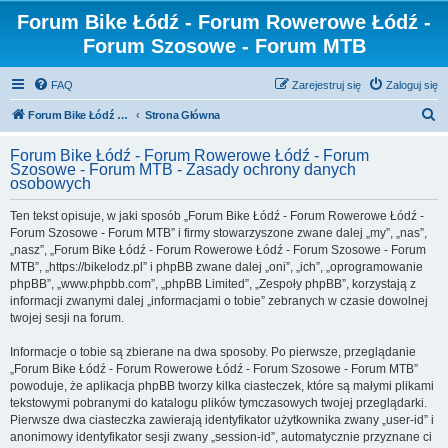
Forum Bike Łódź - Forum Rowerowe Łódź -
Forum Szosowe - Forum MTB
FAQ
Zarejestruj się
Zaloguj się
S
Forum Bike Łódź - Forum Rowerowe Łódź - Forum Szosowe - Forum MTB
Strona Główna
z
Forum Bike Łódź - Forum Rowerowe Łódź - Forum
u
Szosowe - Forum MTB - Zasady ochrony danych
osobowych
k
a
Ten tekst opisuje, w jaki sposób „Forum Bike Łódź - Forum Rowerowe Łódź -
Forum Szosowe - Forum MTB” i firmy stowarzyszone zwane dalej „my”, „nas”,
j
„nasz”, „Forum Bike Łódź - Forum Rowerowe Łódź - Forum Szosowe - Forum
MTB”, „https://bikelodz.pl” i phpBB zwane dalej „oni”, „ich”, „oprogramowanie
phpBB”, „www.phpbb.com”, „phpBB Limited”, „Zespoły phpBB”, korzystają z
informacji zwanymi dalej „informacjami o tobie” zebranych w czasie dowolnej
twojej sesji na forum.
Informacje o tobie są zbierane na dwa sposoby. Po pierwsze, przeglądanie
„Forum Bike Łódź - Forum Rowerowe Łódź - Forum Szosowe - Forum MTB”
powoduje, że aplikacja phpBB tworzy kilka ciasteczek, które są małymi plikami
tekstowymi pobranymi do katalogu plików tymczasowych twojej przeglądarki.
Pierwsze dwa ciasteczka zawierają identyfikator użytkownika zwany „user-id” i
anonimowy identyfikator sesji zwany „session-id”, automatycznie przyznane ci