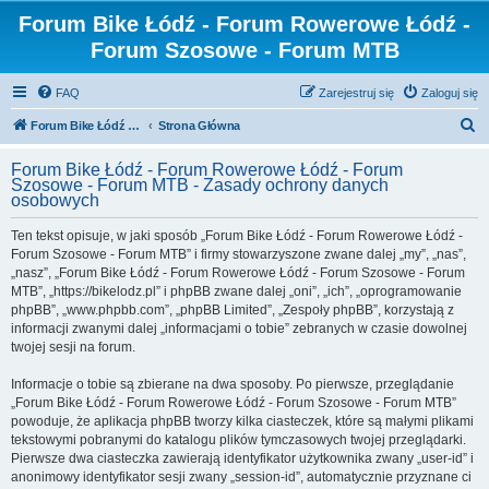
Forum Bike Łódź - Forum Rowerowe Łódź -
Forum Szosowe - Forum MTB
FAQ
Zarejestruj się
Zaloguj się
S
Forum Bike Łódź - Forum Rowerowe Łódź - Forum Szosowe - Forum MTB
Strona Główna
z
Forum Bike Łódź - Forum Rowerowe Łódź - Forum
u
Szosowe - Forum MTB - Zasady ochrony danych
osobowych
k
a
Ten tekst opisuje, w jaki sposób „Forum Bike Łódź - Forum Rowerowe Łódź -
Forum Szosowe - Forum MTB” i firmy stowarzyszone zwane dalej „my”, „nas”,
j
„nasz”, „Forum Bike Łódź - Forum Rowerowe Łódź - Forum Szosowe - Forum
MTB”, „https://bikelodz.pl” i phpBB zwane dalej „oni”, „ich”, „oprogramowanie
phpBB”, „www.phpbb.com”, „phpBB Limited”, „Zespoły phpBB”, korzystają z
informacji zwanymi dalej „informacjami o tobie” zebranych w czasie dowolnej
twojej sesji na forum.
Informacje o tobie są zbierane na dwa sposoby. Po pierwsze, przeglądanie
„Forum Bike Łódź - Forum Rowerowe Łódź - Forum Szosowe - Forum MTB”
powoduje, że aplikacja phpBB tworzy kilka ciasteczek, które są małymi plikami
tekstowymi pobranymi do katalogu plików tymczasowych twojej przeglądarki.
Pierwsze dwa ciasteczka zawierają identyfikator użytkownika zwany „user-id” i
anonimowy identyfikator sesji zwany „session-id”, automatycznie przyznane ci