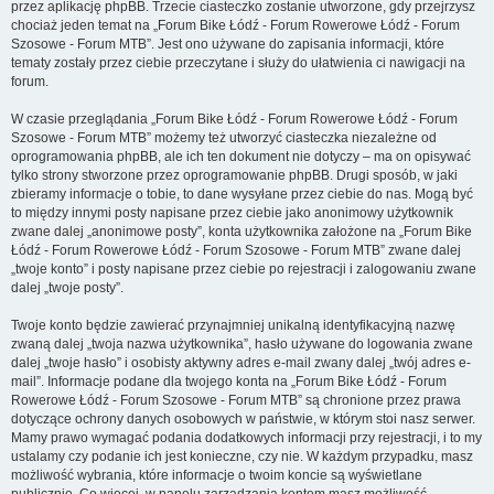
przez aplikację phpBB. Trzecie ciasteczko zostanie utworzone, gdy przejrzysz
chociaż jeden temat na „Forum Bike Łódź - Forum Rowerowe Łódź - Forum
Szosowe - Forum MTB”. Jest ono używane do zapisania informacji, które
tematy zostały przez ciebie przeczytane i służy do ułatwienia ci nawigacji na
forum.
W czasie przeglądania „Forum Bike Łódź - Forum Rowerowe Łódź - Forum
Szosowe - Forum MTB” możemy też utworzyć ciasteczka niezależne od
oprogramowania phpBB, ale ich ten dokument nie dotyczy – ma on opisywać
tylko strony stworzone przez oprogramowanie phpBB. Drugi sposób, w jaki
zbieramy informacje o tobie, to dane wysyłane przez ciebie do nas. Mogą być
to między innymi posty napisane przez ciebie jako anonimowy użytkownik
zwane dalej „anonimowe posty”, konta użytkownika założone na „Forum Bike
Łódź - Forum Rowerowe Łódź - Forum Szosowe - Forum MTB” zwane dalej
„twoje konto” i posty napisane przez ciebie po rejestracji i zalogowaniu zwane
dalej „twoje posty”.
Twoje konto będzie zawierać przynajmniej unikalną identyfikacyjną nazwę
zwaną dalej „twoja nazwa użytkownika”, hasło używane do logowania zwane
dalej „twoje hasło” i osobisty aktywny adres e-mail zwany dalej „twój adres e-
mail”. Informacje podane dla twojego konta na „Forum Bike Łódź - Forum
Rowerowe Łódź - Forum Szosowe - Forum MTB” są chronione przez prawa
dotyczące ochrony danych osobowych w państwie, w którym stoi nasz serwer.
Mamy prawo wymagać podania dodatkowych informacji przy rejestracji, i to my
ustalamy czy podanie ich jest konieczne, czy nie. W każdym przypadku, masz
możliwość wybrania, które informacje o twoim koncie są wyświetlane