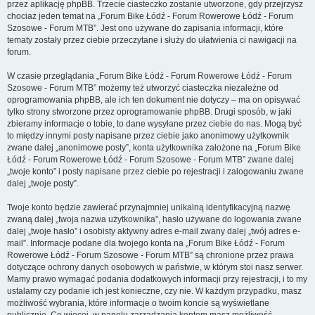
przez aplikację phpBB. Trzecie ciasteczko zostanie utworzone, gdy przejrzysz
chociaż jeden temat na „Forum Bike Łódź - Forum Rowerowe Łódź - Forum
Szosowe - Forum MTB”. Jest ono używane do zapisania informacji, które
tematy zostały przez ciebie przeczytane i służy do ułatwienia ci nawigacji na
forum.
W czasie przeglądania „Forum Bike Łódź - Forum Rowerowe Łódź - Forum
Szosowe - Forum MTB” możemy też utworzyć ciasteczka niezależne od
oprogramowania phpBB, ale ich ten dokument nie dotyczy – ma on opisywać
tylko strony stworzone przez oprogramowanie phpBB. Drugi sposób, w jaki
zbieramy informacje o tobie, to dane wysyłane przez ciebie do nas. Mogą być
to między innymi posty napisane przez ciebie jako anonimowy użytkownik
zwane dalej „anonimowe posty”, konta użytkownika założone na „Forum Bike
Łódź - Forum Rowerowe Łódź - Forum Szosowe - Forum MTB” zwane dalej
„twoje konto” i posty napisane przez ciebie po rejestracji i zalogowaniu zwane
dalej „twoje posty”.
Twoje konto będzie zawierać przynajmniej unikalną identyfikacyjną nazwę
zwaną dalej „twoja nazwa użytkownika”, hasło używane do logowania zwane
dalej „twoje hasło” i osobisty aktywny adres e-mail zwany dalej „twój adres e-
mail”. Informacje podane dla twojego konta na „Forum Bike Łódź - Forum
Rowerowe Łódź - Forum Szosowe - Forum MTB” są chronione przez prawa
dotyczące ochrony danych osobowych w państwie, w którym stoi nasz serwer.
Mamy prawo wymagać podania dodatkowych informacji przy rejestracji, i to my
ustalamy czy podanie ich jest konieczne, czy nie. W każdym przypadku, masz
możliwość wybrania, które informacje o twoim koncie są wyświetlane