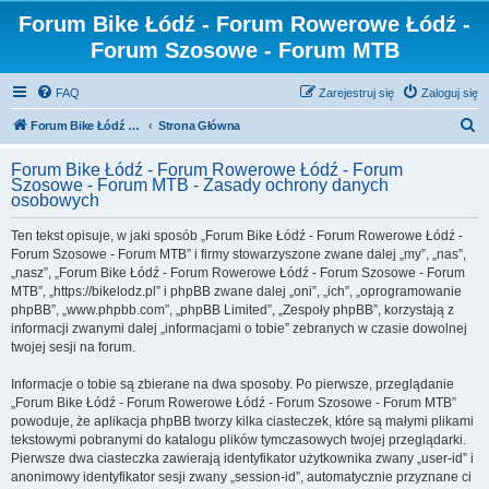
Forum Bike Łódź - Forum Rowerowe Łódź -
Forum Szosowe - Forum MTB
FAQ
Zarejestruj się
Zaloguj się
S
Forum Bike Łódź - Forum Rowerowe Łódź - Forum Szosowe - Forum MTB
Strona Główna
z
Forum Bike Łódź - Forum Rowerowe Łódź - Forum
u
Szosowe - Forum MTB - Zasady ochrony danych
osobowych
k
a
Ten tekst opisuje, w jaki sposób „Forum Bike Łódź - Forum Rowerowe Łódź -
Forum Szosowe - Forum MTB” i firmy stowarzyszone zwane dalej „my”, „nas”,
j
„nasz”, „Forum Bike Łódź - Forum Rowerowe Łódź - Forum Szosowe - Forum
MTB”, „https://bikelodz.pl” i phpBB zwane dalej „oni”, „ich”, „oprogramowanie
phpBB”, „www.phpbb.com”, „phpBB Limited”, „Zespoły phpBB”, korzystają z
informacji zwanymi dalej „informacjami o tobie” zebranych w czasie dowolnej
twojej sesji na forum.
Informacje o tobie są zbierane na dwa sposoby. Po pierwsze, przeglądanie
„Forum Bike Łódź - Forum Rowerowe Łódź - Forum Szosowe - Forum MTB”
powoduje, że aplikacja phpBB tworzy kilka ciasteczek, które są małymi plikami
tekstowymi pobranymi do katalogu plików tymczasowych twojej przeglądarki.
Pierwsze dwa ciasteczka zawierają identyfikator użytkownika zwany „user-id” i
anonimowy identyfikator sesji zwany „session-id”, automatycznie przyznane ci