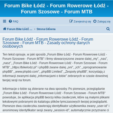
Forum Bike Łódź - Forum Rowerowe Łódź -
Forum Szosowe - Forum MTB
FAQ
Zarejestruj się
Zaloguj się
S
Forum Bike Łódź - Forum Rowerowe Łódź - Forum Szosowe - Forum MTB
Strona Główna
z
Forum Bike Łódź - Forum Rowerowe Łódź - Forum
u
Szosowe - Forum MTB - Zasady ochrony danych
osobowych
k
a
Ten tekst opisuje, w jaki sposób „Forum Bike Łódź - Forum Rowerowe Łódź -
Forum Szosowe - Forum MTB” i firmy stowarzyszone zwane dalej „my”, „nas”,
j
„nasz”, „Forum Bike Łódź - Forum Rowerowe Łódź - Forum Szosowe - Forum
MTB”, „https://bikelodz.pl” i phpBB zwane dalej „oni”, „ich”, „oprogramowanie
phpBB”, „www.phpbb.com”, „phpBB Limited”, „Zespoły phpBB”, korzystają z
informacji zwanymi dalej „informacjami o tobie” zebranych w czasie dowolnej
twojej sesji na forum.
Informacje o tobie są zbierane na dwa sposoby. Po pierwsze, przeglądanie
„Forum Bike Łódź - Forum Rowerowe Łódź - Forum Szosowe - Forum MTB”
powoduje, że aplikacja phpBB tworzy kilka ciasteczek, które są małymi plikami
tekstowymi pobranymi do katalogu plików tymczasowych twojej przeglądarki.
Pierwsze dwa ciasteczka zawierają identyfikator użytkownika zwany „user-id” i
anonimowy identyfikator sesji zwany „session-id”, automatycznie przyznane ci