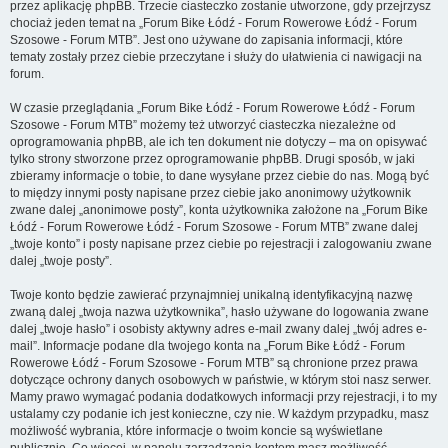
przez aplikację phpBB. Trzecie ciasteczko zostanie utworzone, gdy przejrzysz
chociaż jeden temat na „Forum Bike Łódź - Forum Rowerowe Łódź - Forum
Szosowe - Forum MTB”. Jest ono używane do zapisania informacji, które
tematy zostały przez ciebie przeczytane i służy do ułatwienia ci nawigacji na
forum.
W czasie przeglądania „Forum Bike Łódź - Forum Rowerowe Łódź - Forum
Szosowe - Forum MTB” możemy też utworzyć ciasteczka niezależne od
oprogramowania phpBB, ale ich ten dokument nie dotyczy – ma on opisywać
tylko strony stworzone przez oprogramowanie phpBB. Drugi sposób, w jaki
zbieramy informacje o tobie, to dane wysyłane przez ciebie do nas. Mogą być
to między innymi posty napisane przez ciebie jako anonimowy użytkownik
zwane dalej „anonimowe posty”, konta użytkownika założone na „Forum Bike
Łódź - Forum Rowerowe Łódź - Forum Szosowe - Forum MTB” zwane dalej
„twoje konto” i posty napisane przez ciebie po rejestracji i zalogowaniu zwane
dalej „twoje posty”.
Twoje konto będzie zawierać przynajmniej unikalną identyfikacyjną nazwę
zwaną dalej „twoja nazwa użytkownika”, hasło używane do logowania zwane
dalej „twoje hasło” i osobisty aktywny adres e-mail zwany dalej „twój adres e-
mail”. Informacje podane dla twojego konta na „Forum Bike Łódź - Forum
Rowerowe Łódź - Forum Szosowe - Forum MTB” są chronione przez prawa
dotyczące ochrony danych osobowych w państwie, w którym stoi nasz serwer.
Mamy prawo wymagać podania dodatkowych informacji przy rejestracji, i to my
ustalamy czy podanie ich jest konieczne, czy nie. W każdym przypadku, masz
możliwość wybrania, które informacje o twoim koncie są wyświetlane