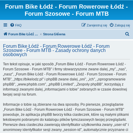
Forum Bike Łódź - Forum Rowerowe Łódź -
Forum Szosowe - Forum MTB
FAQ
Zarejestruj się
Zaloguj się
S
Forum Bike Łódź - Forum Rowerowe Łódź - Forum Szosowe - Forum MTB
Strona Główna
z
Forum Bike Łódź - Forum Rowerowe Łódź - Forum
u
Szosowe - Forum MTB - Zasady ochrony danych
osobowych
k
a
Ten tekst opisuje, w jaki sposób „Forum Bike Łódź - Forum Rowerowe Łódź -
Forum Szosowe - Forum MTB” i firmy stowarzyszone zwane dalej „my”, „nas”,
j
„nasz”, „Forum Bike Łódź - Forum Rowerowe Łódź - Forum Szosowe - Forum
MTB”, „https://bikelodz.pl” i phpBB zwane dalej „oni”, „ich”, „oprogramowanie
phpBB”, „www.phpbb.com”, „phpBB Limited”, „Zespoły phpBB”, korzystają z
informacji zwanymi dalej „informacjami o tobie” zebranych w czasie dowolnej
twojej sesji na forum.
Informacje o tobie są zbierane na dwa sposoby. Po pierwsze, przeglądanie
„Forum Bike Łódź - Forum Rowerowe Łódź - Forum Szosowe - Forum MTB”
powoduje, że aplikacja phpBB tworzy kilka ciasteczek, które są małymi plikami
tekstowymi pobranymi do katalogu plików tymczasowych twojej przeglądarki.
Pierwsze dwa ciasteczka zawierają identyfikator użytkownika zwany „user-id” i
anonimowy identyfikator sesji zwany „session-id”, automatycznie przyznane ci