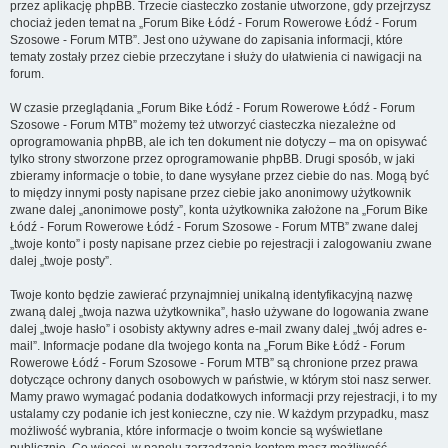
przez aplikację phpBB. Trzecie ciasteczko zostanie utworzone, gdy przejrzysz
chociaż jeden temat na „Forum Bike Łódź - Forum Rowerowe Łódź - Forum
Szosowe - Forum MTB”. Jest ono używane do zapisania informacji, które
tematy zostały przez ciebie przeczytane i służy do ułatwienia ci nawigacji na
forum.
W czasie przeglądania „Forum Bike Łódź - Forum Rowerowe Łódź - Forum
Szosowe - Forum MTB” możemy też utworzyć ciasteczka niezależne od
oprogramowania phpBB, ale ich ten dokument nie dotyczy – ma on opisywać
tylko strony stworzone przez oprogramowanie phpBB. Drugi sposób, w jaki
zbieramy informacje o tobie, to dane wysyłane przez ciebie do nas. Mogą być
to między innymi posty napisane przez ciebie jako anonimowy użytkownik
zwane dalej „anonimowe posty”, konta użytkownika założone na „Forum Bike
Łódź - Forum Rowerowe Łódź - Forum Szosowe - Forum MTB” zwane dalej
„twoje konto” i posty napisane przez ciebie po rejestracji i zalogowaniu zwane
dalej „twoje posty”.
Twoje konto będzie zawierać przynajmniej unikalną identyfikacyjną nazwę
zwaną dalej „twoja nazwa użytkownika”, hasło używane do logowania zwane
dalej „twoje hasło” i osobisty aktywny adres e-mail zwany dalej „twój adres e-
mail”. Informacje podane dla twojego konta na „Forum Bike Łódź - Forum
Rowerowe Łódź - Forum Szosowe - Forum MTB” są chronione przez prawa
dotyczące ochrony danych osobowych w państwie, w którym stoi nasz serwer.
Mamy prawo wymagać podania dodatkowych informacji przy rejestracji, i to my
ustalamy czy podanie ich jest konieczne, czy nie. W każdym przypadku, masz
możliwość wybrania, które informacje o twoim koncie są wyświetlane