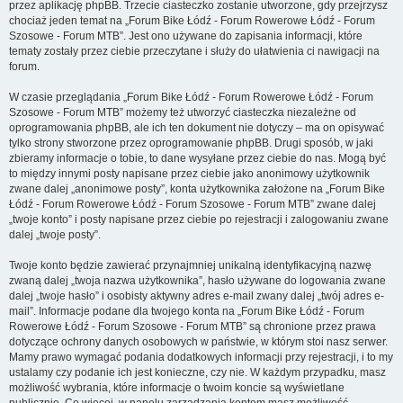
przez aplikację phpBB. Trzecie ciasteczko zostanie utworzone, gdy przejrzysz
chociaż jeden temat na „Forum Bike Łódź - Forum Rowerowe Łódź - Forum
Szosowe - Forum MTB”. Jest ono używane do zapisania informacji, które
tematy zostały przez ciebie przeczytane i służy do ułatwienia ci nawigacji na
forum.
W czasie przeglądania „Forum Bike Łódź - Forum Rowerowe Łódź - Forum
Szosowe - Forum MTB” możemy też utworzyć ciasteczka niezależne od
oprogramowania phpBB, ale ich ten dokument nie dotyczy – ma on opisywać
tylko strony stworzone przez oprogramowanie phpBB. Drugi sposób, w jaki
zbieramy informacje o tobie, to dane wysyłane przez ciebie do nas. Mogą być
to między innymi posty napisane przez ciebie jako anonimowy użytkownik
zwane dalej „anonimowe posty”, konta użytkownika założone na „Forum Bike
Łódź - Forum Rowerowe Łódź - Forum Szosowe - Forum MTB” zwane dalej
„twoje konto” i posty napisane przez ciebie po rejestracji i zalogowaniu zwane
dalej „twoje posty”.
Twoje konto będzie zawierać przynajmniej unikalną identyfikacyjną nazwę
zwaną dalej „twoja nazwa użytkownika”, hasło używane do logowania zwane
dalej „twoje hasło” i osobisty aktywny adres e-mail zwany dalej „twój adres e-
mail”. Informacje podane dla twojego konta na „Forum Bike Łódź - Forum
Rowerowe Łódź - Forum Szosowe - Forum MTB” są chronione przez prawa
dotyczące ochrony danych osobowych w państwie, w którym stoi nasz serwer.
Mamy prawo wymagać podania dodatkowych informacji przy rejestracji, i to my
ustalamy czy podanie ich jest konieczne, czy nie. W każdym przypadku, masz
możliwość wybrania, które informacje o twoim koncie są wyświetlane