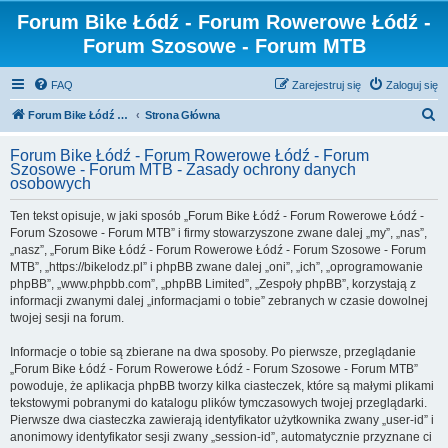
Forum Bike Łódź - Forum Rowerowe Łódź -
Forum Szosowe - Forum MTB
FAQ
Zarejestruj się
Zaloguj się
S
Forum Bike Łódź - Forum Rowerowe Łódź - Forum Szosowe - Forum MTB
Strona Główna
z
Forum Bike Łódź - Forum Rowerowe Łódź - Forum
u
Szosowe - Forum MTB - Zasady ochrony danych
osobowych
k
a
Ten tekst opisuje, w jaki sposób „Forum Bike Łódź - Forum Rowerowe Łódź -
Forum Szosowe - Forum MTB” i firmy stowarzyszone zwane dalej „my”, „nas”,
j
„nasz”, „Forum Bike Łódź - Forum Rowerowe Łódź - Forum Szosowe - Forum
MTB”, „https://bikelodz.pl” i phpBB zwane dalej „oni”, „ich”, „oprogramowanie
phpBB”, „www.phpbb.com”, „phpBB Limited”, „Zespoły phpBB”, korzystają z
informacji zwanymi dalej „informacjami o tobie” zebranych w czasie dowolnej
twojej sesji na forum.
Informacje o tobie są zbierane na dwa sposoby. Po pierwsze, przeglądanie
„Forum Bike Łódź - Forum Rowerowe Łódź - Forum Szosowe - Forum MTB”
powoduje, że aplikacja phpBB tworzy kilka ciasteczek, które są małymi plikami
tekstowymi pobranymi do katalogu plików tymczasowych twojej przeglądarki.
Pierwsze dwa ciasteczka zawierają identyfikator użytkownika zwany „user-id” i
anonimowy identyfikator sesji zwany „session-id”, automatycznie przyznane ci