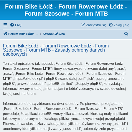
Forum Bike Łódź - Forum Rowerowe Łódź -
Forum Szosowe - Forum MTB
FAQ
Zarejestruj się
Zaloguj się
S
Forum Bike Łódź - Forum Rowerowe Łódź - Forum Szosowe - Forum MTB
Strona Główna
z
Forum Bike Łódź - Forum Rowerowe Łódź - Forum
u
Szosowe - Forum MTB - Zasady ochrony danych
osobowych
k
a
Ten tekst opisuje, w jaki sposób „Forum Bike Łódź - Forum Rowerowe Łódź -
Forum Szosowe - Forum MTB” i firmy stowarzyszone zwane dalej „my”, „nas”,
j
„nasz”, „Forum Bike Łódź - Forum Rowerowe Łódź - Forum Szosowe - Forum
MTB”, „https://bikelodz.pl” i phpBB zwane dalej „oni”, „ich”, „oprogramowanie
phpBB”, „www.phpbb.com”, „phpBB Limited”, „Zespoły phpBB”, korzystają z
informacji zwanymi dalej „informacjami o tobie” zebranych w czasie dowolnej
twojej sesji na forum.
Informacje o tobie są zbierane na dwa sposoby. Po pierwsze, przeglądanie
„Forum Bike Łódź - Forum Rowerowe Łódź - Forum Szosowe - Forum MTB”
powoduje, że aplikacja phpBB tworzy kilka ciasteczek, które są małymi plikami
tekstowymi pobranymi do katalogu plików tymczasowych twojej przeglądarki.
Pierwsze dwa ciasteczka zawierają identyfikator użytkownika zwany „user-id” i
anonimowy identyfikator sesji zwany „session-id”, automatycznie przyznane ci