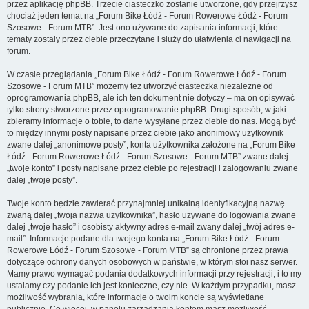
przez aplikację phpBB. Trzecie ciasteczko zostanie utworzone, gdy przejrzysz
chociaż jeden temat na „Forum Bike Łódź - Forum Rowerowe Łódź - Forum
Szosowe - Forum MTB”. Jest ono używane do zapisania informacji, które
tematy zostały przez ciebie przeczytane i służy do ułatwienia ci nawigacji na
forum.
W czasie przeglądania „Forum Bike Łódź - Forum Rowerowe Łódź - Forum
Szosowe - Forum MTB” możemy też utworzyć ciasteczka niezależne od
oprogramowania phpBB, ale ich ten dokument nie dotyczy – ma on opisywać
tylko strony stworzone przez oprogramowanie phpBB. Drugi sposób, w jaki
zbieramy informacje o tobie, to dane wysyłane przez ciebie do nas. Mogą być
to między innymi posty napisane przez ciebie jako anonimowy użytkownik
zwane dalej „anonimowe posty”, konta użytkownika założone na „Forum Bike
Łódź - Forum Rowerowe Łódź - Forum Szosowe - Forum MTB” zwane dalej
„twoje konto” i posty napisane przez ciebie po rejestracji i zalogowaniu zwane
dalej „twoje posty”.
Twoje konto będzie zawierać przynajmniej unikalną identyfikacyjną nazwę
zwaną dalej „twoja nazwa użytkownika”, hasło używane do logowania zwane
dalej „twoje hasło” i osobisty aktywny adres e-mail zwany dalej „twój adres e-
mail”. Informacje podane dla twojego konta na „Forum Bike Łódź - Forum
Rowerowe Łódź - Forum Szosowe - Forum MTB” są chronione przez prawa
dotyczące ochrony danych osobowych w państwie, w którym stoi nasz serwer.
Mamy prawo wymagać podania dodatkowych informacji przy rejestracji, i to my
ustalamy czy podanie ich jest konieczne, czy nie. W każdym przypadku, masz
możliwość wybrania, które informacje o twoim koncie są wyświetlane