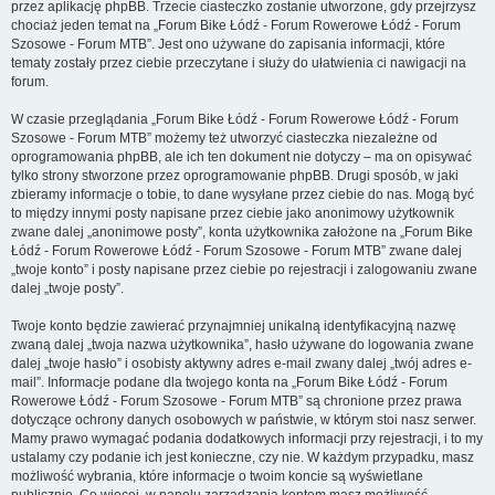
przez aplikację phpBB. Trzecie ciasteczko zostanie utworzone, gdy przejrzysz
chociaż jeden temat na „Forum Bike Łódź - Forum Rowerowe Łódź - Forum
Szosowe - Forum MTB”. Jest ono używane do zapisania informacji, które
tematy zostały przez ciebie przeczytane i służy do ułatwienia ci nawigacji na
forum.
W czasie przeglądania „Forum Bike Łódź - Forum Rowerowe Łódź - Forum
Szosowe - Forum MTB” możemy też utworzyć ciasteczka niezależne od
oprogramowania phpBB, ale ich ten dokument nie dotyczy – ma on opisywać
tylko strony stworzone przez oprogramowanie phpBB. Drugi sposób, w jaki
zbieramy informacje o tobie, to dane wysyłane przez ciebie do nas. Mogą być
to między innymi posty napisane przez ciebie jako anonimowy użytkownik
zwane dalej „anonimowe posty”, konta użytkownika założone na „Forum Bike
Łódź - Forum Rowerowe Łódź - Forum Szosowe - Forum MTB” zwane dalej
„twoje konto” i posty napisane przez ciebie po rejestracji i zalogowaniu zwane
dalej „twoje posty”.
Twoje konto będzie zawierać przynajmniej unikalną identyfikacyjną nazwę
zwaną dalej „twoja nazwa użytkownika”, hasło używane do logowania zwane
dalej „twoje hasło” i osobisty aktywny adres e-mail zwany dalej „twój adres e-
mail”. Informacje podane dla twojego konta na „Forum Bike Łódź - Forum
Rowerowe Łódź - Forum Szosowe - Forum MTB” są chronione przez prawa
dotyczące ochrony danych osobowych w państwie, w którym stoi nasz serwer.
Mamy prawo wymagać podania dodatkowych informacji przy rejestracji, i to my
ustalamy czy podanie ich jest konieczne, czy nie. W każdym przypadku, masz
możliwość wybrania, które informacje o twoim koncie są wyświetlane