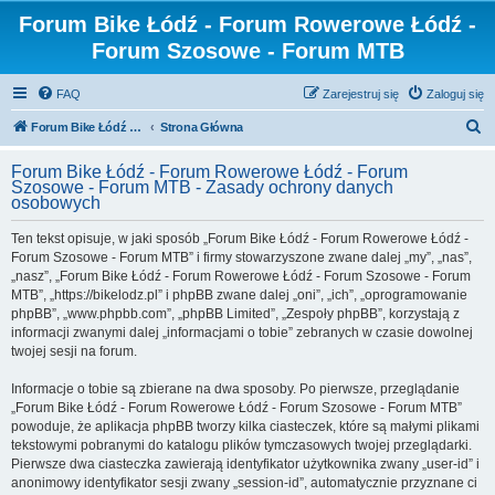
Forum Bike Łódź - Forum Rowerowe Łódź -
Forum Szosowe - Forum MTB
FAQ
Zarejestruj się
Zaloguj się
S
Forum Bike Łódź - Forum Rowerowe Łódź - Forum Szosowe - Forum MTB
Strona Główna
z
Forum Bike Łódź - Forum Rowerowe Łódź - Forum
u
Szosowe - Forum MTB - Zasady ochrony danych
osobowych
k
a
Ten tekst opisuje, w jaki sposób „Forum Bike Łódź - Forum Rowerowe Łódź -
Forum Szosowe - Forum MTB” i firmy stowarzyszone zwane dalej „my”, „nas”,
j
„nasz”, „Forum Bike Łódź - Forum Rowerowe Łódź - Forum Szosowe - Forum
MTB”, „https://bikelodz.pl” i phpBB zwane dalej „oni”, „ich”, „oprogramowanie
phpBB”, „www.phpbb.com”, „phpBB Limited”, „Zespoły phpBB”, korzystają z
informacji zwanymi dalej „informacjami o tobie” zebranych w czasie dowolnej
twojej sesji na forum.
Informacje o tobie są zbierane na dwa sposoby. Po pierwsze, przeglądanie
„Forum Bike Łódź - Forum Rowerowe Łódź - Forum Szosowe - Forum MTB”
powoduje, że aplikacja phpBB tworzy kilka ciasteczek, które są małymi plikami
tekstowymi pobranymi do katalogu plików tymczasowych twojej przeglądarki.
Pierwsze dwa ciasteczka zawierają identyfikator użytkownika zwany „user-id” i
anonimowy identyfikator sesji zwany „session-id”, automatycznie przyznane ci