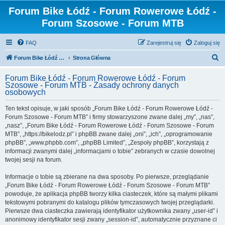
Forum Bike Łódź - Forum Rowerowe Łódź -
Forum Szosowe - Forum MTB
FAQ
Zarejestruj się
Zaloguj się
S
Forum Bike Łódź - Forum Rowerowe Łódź - Forum Szosowe - Forum MTB
Strona Główna
z
Forum Bike Łódź - Forum Rowerowe Łódź - Forum
u
Szosowe - Forum MTB - Zasady ochrony danych
osobowych
k
a
Ten tekst opisuje, w jaki sposób „Forum Bike Łódź - Forum Rowerowe Łódź -
Forum Szosowe - Forum MTB” i firmy stowarzyszone zwane dalej „my”, „nas”,
j
„nasz”, „Forum Bike Łódź - Forum Rowerowe Łódź - Forum Szosowe - Forum
MTB”, „https://bikelodz.pl” i phpBB zwane dalej „oni”, „ich”, „oprogramowanie
phpBB”, „www.phpbb.com”, „phpBB Limited”, „Zespoły phpBB”, korzystają z
informacji zwanymi dalej „informacjami o tobie” zebranych w czasie dowolnej
twojej sesji na forum.
Informacje o tobie są zbierane na dwa sposoby. Po pierwsze, przeglądanie
„Forum Bike Łódź - Forum Rowerowe Łódź - Forum Szosowe - Forum MTB”
powoduje, że aplikacja phpBB tworzy kilka ciasteczek, które są małymi plikami
tekstowymi pobranymi do katalogu plików tymczasowych twojej przeglądarki.
Pierwsze dwa ciasteczka zawierają identyfikator użytkownika zwany „user-id” i
anonimowy identyfikator sesji zwany „session-id”, automatycznie przyznane ci