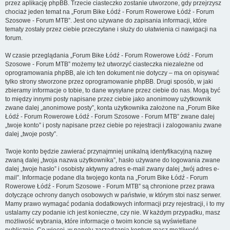
przez aplikację phpBB. Trzecie ciasteczko zostanie utworzone, gdy przejrzysz
chociaż jeden temat na „Forum Bike Łódź - Forum Rowerowe Łódź - Forum
Szosowe - Forum MTB”. Jest ono używane do zapisania informacji, które
tematy zostały przez ciebie przeczytane i służy do ułatwienia ci nawigacji na
forum.
W czasie przeglądania „Forum Bike Łódź - Forum Rowerowe Łódź - Forum
Szosowe - Forum MTB” możemy też utworzyć ciasteczka niezależne od
oprogramowania phpBB, ale ich ten dokument nie dotyczy – ma on opisywać
tylko strony stworzone przez oprogramowanie phpBB. Drugi sposób, w jaki
zbieramy informacje o tobie, to dane wysyłane przez ciebie do nas. Mogą być
to między innymi posty napisane przez ciebie jako anonimowy użytkownik
zwane dalej „anonimowe posty”, konta użytkownika założone na „Forum Bike
Łódź - Forum Rowerowe Łódź - Forum Szosowe - Forum MTB” zwane dalej
„twoje konto” i posty napisane przez ciebie po rejestracji i zalogowaniu zwane
dalej „twoje posty”.
Twoje konto będzie zawierać przynajmniej unikalną identyfikacyjną nazwę
zwaną dalej „twoja nazwa użytkownika”, hasło używane do logowania zwane
dalej „twoje hasło” i osobisty aktywny adres e-mail zwany dalej „twój adres e-
mail”. Informacje podane dla twojego konta na „Forum Bike Łódź - Forum
Rowerowe Łódź - Forum Szosowe - Forum MTB” są chronione przez prawa
dotyczące ochrony danych osobowych w państwie, w którym stoi nasz serwer.
Mamy prawo wymagać podania dodatkowych informacji przy rejestracji, i to my
ustalamy czy podanie ich jest konieczne, czy nie. W każdym przypadku, masz
możliwość wybrania, które informacje o twoim koncie są wyświetlane