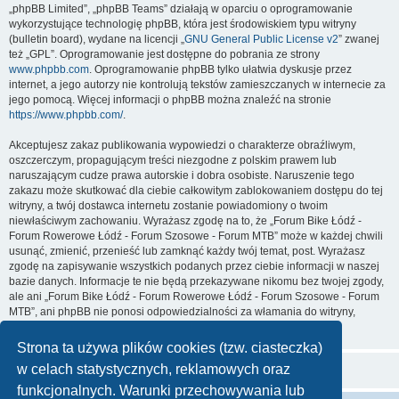
„phpBB Limited”, „phpBB Teams” działają w oparciu o oprogramowanie
wykorzystujące technologię phpBB, która jest środowiskiem typu witryny
(bulletin board), wydane na licencji „
GNU General Public License v2
” zwanej
też „GPL”. Oprogramowanie jest dostępne do pobrania ze strony
www.phpbb.com
. Oprogramowanie phpBB tylko ułatwia dyskusje przez
internet, a jego autorzy nie kontrolują tekstów zamieszczanych w internecie za
jego pomocą. Więcej informacji o phpBB można znaleźć na stronie
https://www.phpbb.com/
.
Akceptujesz zakaz publikowania wypowiedzi o charakterze obraźliwym,
oszczerczym, propagującym treści niezgodne z polskim prawem lub
naruszającym cudze prawa autorskie i dobra osobiste. Naruszenie tego
zakazu może skutkować dla ciebie całkowitym zablokowaniem dostępu do tej
witryny, a twój dostawca internetu zostanie powiadomiony o twoim
niewłaściwym zachowaniu. Wyrażasz zgodę na to, że „Forum Bike Łódź -
Forum Rowerowe Łódź - Forum Szosowe - Forum MTB” może w każdej chwili
usunąć, zmienić, przenieść lub zamknąć każdy twój temat, post. Wyrażasz
zgodę na zapisywanie wszystkich podanych przez ciebie informacji w naszej
bazie danych. Informacje te nie będą przekazywane nikomu bez twojej zgody,
ale ani „Forum Bike Łódź - Forum Rowerowe Łódź - Forum Szosowe - Forum
MTB”, ani phpBB nie ponosi odpowiedzialności za włamania do witryny,
podczas których może dojść do kradzieży danych.
Strona ta używa plików cookies (tzw. ciasteczka)
w celach statystycznych, reklamowych oraz
funkcjonalnych. Warunki przechowywania lub