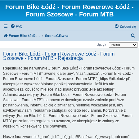
Forum Bike Łódź - Forum Rowerowe Łódź -
Forum Szosowe - Forum MTB
FAQ
Zaloguj się
S
Forum Bike Łódź - Forum Rowerowe Łódź - Forum Szosowe - Forum MTB
Strona Główna
z
Język:
u
Forum Bike Łódź - Forum Rowerowe Łódź - Forum
Szosowe - Forum MTB - Rejestracja
k
a
Rejestrując się na witrynie „Forum Bike Łódź - Forum Rowerowe Łódź - Forum
j
Szosowe - Forum MTB”, zwanej dalej „my”, ”nas”, „nasza”, „Forum Bike Łódź -
Forum Rowerowe Łódź - Forum Szosowe - Forum MTB”, „https://bikelodz.pl”,
akceptujesz wyszczególnione poniżej postanowienia. Jeśli ich nie
akceptujesz, opuść to miejsce, naciskając przycisk „Nie akceptuję”.
Administracja witryny „Forum Bike Łódź - Forum Rowerowe Łódź - Forum
Szosowe - Forum MTB” ma prawo w dowolnym czasie zmienić poniższe
postanowienia, informując cię o zmianach, niemniej wskazane jest, aby
użytkownicy sami regularnie zaglądali do tego regulaminu. Korzystanie z
witryny „Forum Bike Łódź - Forum Rowerowe Łódź - Forum Szosowe - Forum
MTB” po zmianach regulaminu oznacza, że akceptujesz te zmiany ze
wszelkimi konsekwencjami prawnymi.
Nasze fora zwane też „one”, „ich”, „je”, „phpBB software”, „www.phpbb.com”,