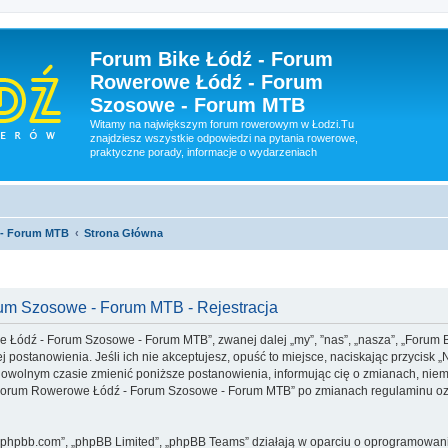
Forum Bike Łódź - Forum
Rowerowe Łódź - Forum
Szosowe - Forum MTB
Witamy na największym forum rowerowym w Łodzi.Tu
znajdziesz wszystkie odpowiedzi na pytania rowerowe,
praktyczne porady, informacje o wydarzeniach
 - Forum MTB
Strona Główna
um Szosowe - Forum MTB - Rejestracja
we Łódź - Forum Szosowe - Forum MTB”, zwanej dalej „my”, ”nas”, „nasza”, „For
j postanowienia. Jeśli ich nie akceptujesz, opuść to miejsce, naciskając przycisk 
lnym czasie zmienić poniższe postanowienia, informując cię o zmianach, niemni
 - Forum Rowerowe Łódź - Forum Szosowe - Forum MTB” po zmianach regulaminu oz
www.phpbb.com”, „phpBB Limited”, „phpBB Teams” działają w oparciu o oprogramowan