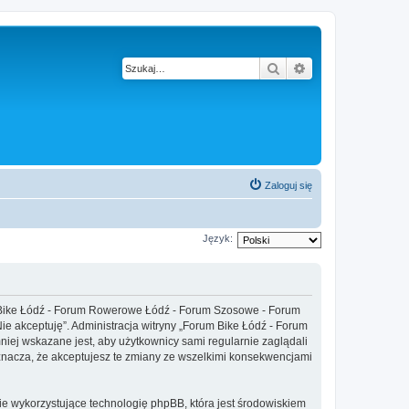
Szukaj
Wyszukiwanie z
Zaloguj się
Język:
um Bike Łódź - Forum Rowerowe Łódź - Forum Szosowe - Forum
„Nie akceptuję”. Administracja witryny „Forum Bike Łódź - Forum
ej wskazane jest, aby użytkownicy sami regularnie zaglądali
nacza, że akceptujesz te zmiany ze wszelkimi konsekwencjami
ie wykorzystujące technologię phpBB, która jest środowiskiem