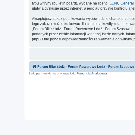
typu witryny (bulletin board), wydane na licencji „
GNU General P
ułatwia dyskusje przez internet, a jego autorzy nie kontroluj
Akceptujesz zakaz publikowania wypowiedzi o charakterze obr
tego zakazu może skutkować dla ciebie całkowitym zablokowan
„Forum Bike Łódź - Forum Rowerowe Łódź - Forum Szosowe - F
podanych przez ciebie informacji w naszej bazie danych. Inf
phpBB nie ponosi odpowiedzialności za włamania do witryny, 
Forum Bike Łódź - Forum Rowerowe Łódź - Forum Szosowe
Linki partnerskie:
strony www lodz
,
Fotografia Analogowa