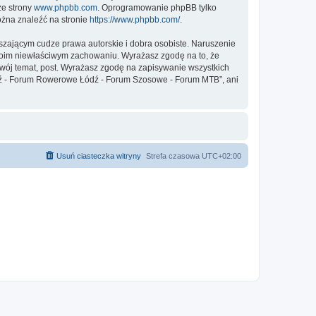
ze strony
www.phpbb.com
. Oprogramowanie phpBB tylko
ożna znaleźć na stronie
https://www.phpbb.com/
.
zającym cudze prawa autorskie i dobra osobiste. Naruszenie
twoim niewłaściwym zachowaniu. Wyrażasz zgodę na to, że
ój temat, post. Wyrażasz zgodę na zapisywanie wszystkich
Łódź - Forum Rowerowe Łódź - Forum Szosowe - Forum MTB”, ani
Usuń ciasteczka witryny
Strefa czasowa
UTC+02:00