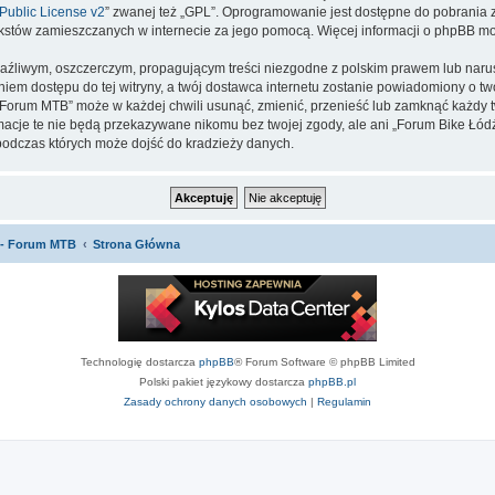
ublic License v2
” zwanej też „GPL”. Oprogramowanie jest dostępne do pobrania 
ą tekstów zamieszczanych w internecie za jego pomocą. Więcej informacji o phpBB m
aźliwym, oszczerczym, propagującym treści niezgodne z polskim prawem lub narus
iem dostępu do tej witryny, a twój dostawca internetu zostanie powiadomiony o 
orum MTB” może w każdej chwili usunąć, zmienić, przenieść lub zamknąć każdy tw
ormacje te nie będą przekazywane nikomu bez twojej zgody, ale ani „Forum Bike 
podczas których może dojść do kradzieży danych.
 - Forum MTB
Strona Główna
Technologię dostarcza
phpBB
® Forum Software © phpBB Limited
Polski pakiet językowy dostarcza
phpBB.pl
Zasady ochrony danych osobowych
|
Regulamin