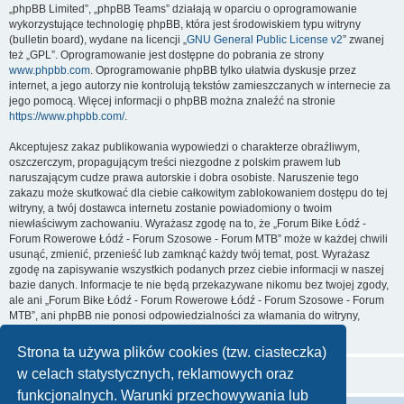
„phpBB Limited”, „phpBB Teams” działają w oparciu o oprogramowanie
wykorzystujące technologię phpBB, która jest środowiskiem typu witryny
(bulletin board), wydane na licencji „
GNU General Public License v2
” zwanej
też „GPL”. Oprogramowanie jest dostępne do pobrania ze strony
www.phpbb.com
. Oprogramowanie phpBB tylko ułatwia dyskusje przez
internet, a jego autorzy nie kontrolują tekstów zamieszczanych w internecie za
jego pomocą. Więcej informacji o phpBB można znaleźć na stronie
https://www.phpbb.com/
.
Akceptujesz zakaz publikowania wypowiedzi o charakterze obraźliwym,
oszczerczym, propagującym treści niezgodne z polskim prawem lub
naruszającym cudze prawa autorskie i dobra osobiste. Naruszenie tego
zakazu może skutkować dla ciebie całkowitym zablokowaniem dostępu do tej
witryny, a twój dostawca internetu zostanie powiadomiony o twoim
niewłaściwym zachowaniu. Wyrażasz zgodę na to, że „Forum Bike Łódź -
Forum Rowerowe Łódź - Forum Szosowe - Forum MTB” może w każdej chwili
usunąć, zmienić, przenieść lub zamknąć każdy twój temat, post. Wyrażasz
zgodę na zapisywanie wszystkich podanych przez ciebie informacji w naszej
bazie danych. Informacje te nie będą przekazywane nikomu bez twojej zgody,
ale ani „Forum Bike Łódź - Forum Rowerowe Łódź - Forum Szosowe - Forum
MTB”, ani phpBB nie ponosi odpowiedzialności za włamania do witryny,
podczas których może dojść do kradzieży danych.
Strona ta używa plików cookies (tzw. ciasteczka)
w celach statystycznych, reklamowych oraz
funkcjonalnych. Warunki przechowywania lub