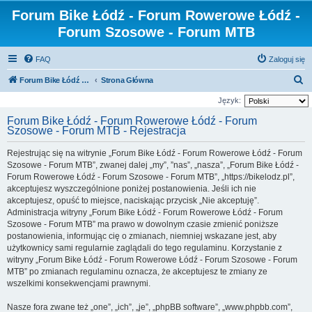
Forum Bike Łódź - Forum Rowerowe Łódź -
Forum Szosowe - Forum MTB
FAQ
Zaloguj się
S
Forum Bike Łódź - Forum Rowerowe Łódź - Forum Szosowe - Forum MTB
Strona Główna
z
Język:
u
Forum Bike Łódź - Forum Rowerowe Łódź - Forum
Szosowe - Forum MTB - Rejestracja
k
a
Rejestrując się na witrynie „Forum Bike Łódź - Forum Rowerowe Łódź - Forum
j
Szosowe - Forum MTB”, zwanej dalej „my”, ”nas”, „nasza”, „Forum Bike Łódź -
Forum Rowerowe Łódź - Forum Szosowe - Forum MTB”, „https://bikelodz.pl”,
akceptujesz wyszczególnione poniżej postanowienia. Jeśli ich nie
akceptujesz, opuść to miejsce, naciskając przycisk „Nie akceptuję”.
Administracja witryny „Forum Bike Łódź - Forum Rowerowe Łódź - Forum
Szosowe - Forum MTB” ma prawo w dowolnym czasie zmienić poniższe
postanowienia, informując cię o zmianach, niemniej wskazane jest, aby
użytkownicy sami regularnie zaglądali do tego regulaminu. Korzystanie z
witryny „Forum Bike Łódź - Forum Rowerowe Łódź - Forum Szosowe - Forum
MTB” po zmianach regulaminu oznacza, że akceptujesz te zmiany ze
wszelkimi konsekwencjami prawnymi.
Nasze fora zwane też „one”, „ich”, „je”, „phpBB software”, „www.phpbb.com”,