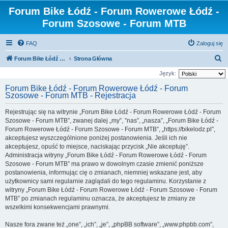
Forum Bike Łódź - Forum Rowerowe Łódź -
Forum Szosowe - Forum MTB
FAQ
Zaloguj się
S
Forum Bike Łódź - Forum Rowerowe Łódź - Forum Szosowe - Forum MTB
Strona Główna
z
Język:
u
Forum Bike Łódź - Forum Rowerowe Łódź - Forum
Szosowe - Forum MTB - Rejestracja
k
a
Rejestrując się na witrynie „Forum Bike Łódź - Forum Rowerowe Łódź - Forum
j
Szosowe - Forum MTB”, zwanej dalej „my”, ”nas”, „nasza”, „Forum Bike Łódź -
Forum Rowerowe Łódź - Forum Szosowe - Forum MTB”, „https://bikelodz.pl”,
akceptujesz wyszczególnione poniżej postanowienia. Jeśli ich nie
akceptujesz, opuść to miejsce, naciskając przycisk „Nie akceptuję”.
Administracja witryny „Forum Bike Łódź - Forum Rowerowe Łódź - Forum
Szosowe - Forum MTB” ma prawo w dowolnym czasie zmienić poniższe
postanowienia, informując cię o zmianach, niemniej wskazane jest, aby
użytkownicy sami regularnie zaglądali do tego regulaminu. Korzystanie z
witryny „Forum Bike Łódź - Forum Rowerowe Łódź - Forum Szosowe - Forum
MTB” po zmianach regulaminu oznacza, że akceptujesz te zmiany ze
wszelkimi konsekwencjami prawnymi.
Nasze fora zwane też „one”, „ich”, „je”, „phpBB software”, „www.phpbb.com”,