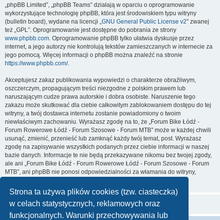
„phpBB Limited”, „phpBB Teams” działają w oparciu o oprogramowanie
wykorzystujące technologię phpBB, która jest środowiskiem typu witryny
(bulletin board), wydane na licencji „
GNU General Public License v2
” zwanej
też „GPL”. Oprogramowanie jest dostępne do pobrania ze strony
www.phpbb.com
. Oprogramowanie phpBB tylko ułatwia dyskusje przez
internet, a jego autorzy nie kontrolują tekstów zamieszczanych w internecie za
jego pomocą. Więcej informacji o phpBB można znaleźć na stronie
https://www.phpbb.com/
.
Akceptujesz zakaz publikowania wypowiedzi o charakterze obraźliwym,
oszczerczym, propagującym treści niezgodne z polskim prawem lub
naruszającym cudze prawa autorskie i dobra osobiste. Naruszenie tego
zakazu może skutkować dla ciebie całkowitym zablokowaniem dostępu do tej
witryny, a twój dostawca internetu zostanie powiadomiony o twoim
niewłaściwym zachowaniu. Wyrażasz zgodę na to, że „Forum Bike Łódź -
Forum Rowerowe Łódź - Forum Szosowe - Forum MTB” może w każdej chwili
usunąć, zmienić, przenieść lub zamknąć każdy twój temat, post. Wyrażasz
zgodę na zapisywanie wszystkich podanych przez ciebie informacji w naszej
bazie danych. Informacje te nie będą przekazywane nikomu bez twojej zgody,
ale ani „Forum Bike Łódź - Forum Rowerowe Łódź - Forum Szosowe - Forum
MTB”, ani phpBB nie ponosi odpowiedzialności za włamania do witryny,
podczas których może dojść do kradzieży danych.
Strona ta używa plików cookies (tzw. ciasteczka)
w celach statystycznych, reklamowych oraz
funkcjonalnych. Warunki przechowywania lub