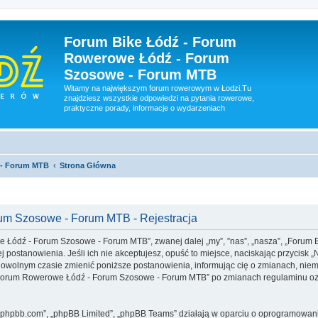
Forum Bike Łódź - Forum
Rowerowe Łódź - Forum
Szosowe - Forum MTB
Witamy na największym forum rowerowym w Łodzi.Tu
znajdziesz wszystkie odpowiedzi na pytania rowerowe,
praktyczne porady, informacje o wydarzeniach
 - Forum MTB
Strona Główna
um Szosowe - Forum MTB - Rejestracja
we Łódź - Forum Szosowe - Forum MTB”, zwanej dalej „my”, ”nas”, „nasza”, „For
j postanowienia. Jeśli ich nie akceptujesz, opuść to miejsce, naciskając przycisk 
lnym czasie zmienić poniższe postanowienia, informując cię o zmianach, niemni
 - Forum Rowerowe Łódź - Forum Szosowe - Forum MTB” po zmianach regulaminu oz
www.phpbb.com”, „phpBB Limited”, „phpBB Teams” działają w oparciu o oprogramowan