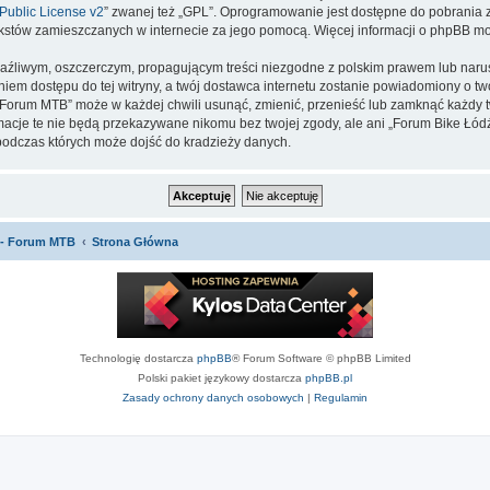
ublic License v2
” zwanej też „GPL”. Oprogramowanie jest dostępne do pobrania 
ą tekstów zamieszczanych w internecie za jego pomocą. Więcej informacji o phpBB m
aźliwym, oszczerczym, propagującym treści niezgodne z polskim prawem lub narus
iem dostępu do tej witryny, a twój dostawca internetu zostanie powiadomiony o 
orum MTB” może w każdej chwili usunąć, zmienić, przenieść lub zamknąć każdy tw
ormacje te nie będą przekazywane nikomu bez twojej zgody, ale ani „Forum Bike 
podczas których może dojść do kradzieży danych.
 - Forum MTB
Strona Główna
Technologię dostarcza
phpBB
® Forum Software © phpBB Limited
Polski pakiet językowy dostarcza
phpBB.pl
Zasady ochrony danych osobowych
|
Regulamin