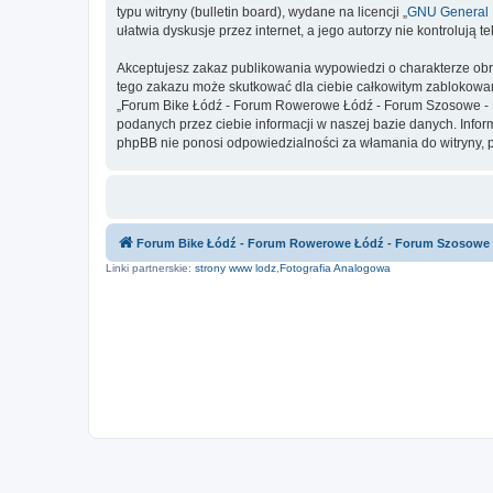
typu witryny (bulletin board), wydane na licencji „
GNU General P
ułatwia dyskusje przez internet, a jego autorzy nie kontroluj
Akceptujesz zakaz publikowania wypowiedzi o charakterze obr
tego zakazu może skutkować dla ciebie całkowitym zablokowan
„Forum Bike Łódź - Forum Rowerowe Łódź - Forum Szosowe - F
podanych przez ciebie informacji w naszej bazie danych. Inf
phpBB nie ponosi odpowiedzialności za włamania do witryny, 
Forum Bike Łódź - Forum Rowerowe Łódź - Forum Szosowe
Linki partnerskie:
strony www lodz
,
Fotografia Analogowa