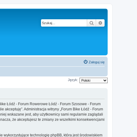
Szukaj
Wyszukiwanie z
Zaloguj się
Język:
um Bike Łódź - Forum Rowerowe Łódź - Forum Szosowe - Forum
„Nie akceptuję”. Administracja witryny „Forum Bike Łódź - Forum
ej wskazane jest, aby użytkownicy sami regularnie zaglądali
nacza, że akceptujesz te zmiany ze wszelkimi konsekwencjami
ie wykorzystujące technologię phpBB, która jest środowiskiem