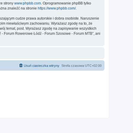
ze strony
www.phpbb.com
. Oprogramowanie phpBB tylko
ożna znaleźć na stronie
https://www.phpbb.com/
.
zającym cudze prawa autorskie i dobra osobiste. Naruszenie
twoim niewłaściwym zachowaniu. Wyrażasz zgodę na to, że
ój temat, post. Wyrażasz zgodę na zapisywanie wszystkich
Łódź - Forum Rowerowe Łódź - Forum Szosowe - Forum MTB”, ani
Usuń ciasteczka witryny
Strefa czasowa
UTC+02:00