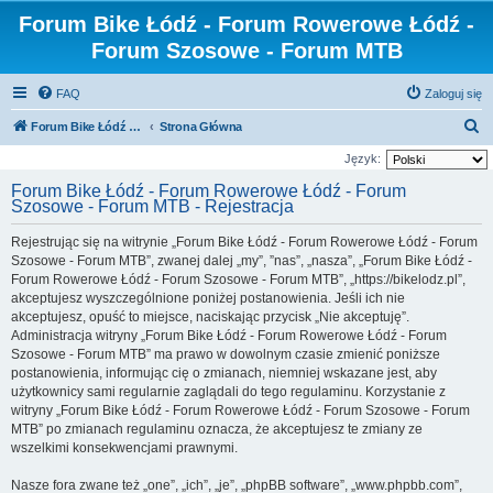
Forum Bike Łódź - Forum Rowerowe Łódź -
Forum Szosowe - Forum MTB
FAQ
Zaloguj się
S
Forum Bike Łódź - Forum Rowerowe Łódź - Forum Szosowe - Forum MTB
Strona Główna
z
Język:
u
Forum Bike Łódź - Forum Rowerowe Łódź - Forum
Szosowe - Forum MTB - Rejestracja
k
a
Rejestrując się na witrynie „Forum Bike Łódź - Forum Rowerowe Łódź - Forum
j
Szosowe - Forum MTB”, zwanej dalej „my”, ”nas”, „nasza”, „Forum Bike Łódź -
Forum Rowerowe Łódź - Forum Szosowe - Forum MTB”, „https://bikelodz.pl”,
akceptujesz wyszczególnione poniżej postanowienia. Jeśli ich nie
akceptujesz, opuść to miejsce, naciskając przycisk „Nie akceptuję”.
Administracja witryny „Forum Bike Łódź - Forum Rowerowe Łódź - Forum
Szosowe - Forum MTB” ma prawo w dowolnym czasie zmienić poniższe
postanowienia, informując cię o zmianach, niemniej wskazane jest, aby
użytkownicy sami regularnie zaglądali do tego regulaminu. Korzystanie z
witryny „Forum Bike Łódź - Forum Rowerowe Łódź - Forum Szosowe - Forum
MTB” po zmianach regulaminu oznacza, że akceptujesz te zmiany ze
wszelkimi konsekwencjami prawnymi.
Nasze fora zwane też „one”, „ich”, „je”, „phpBB software”, „www.phpbb.com”,