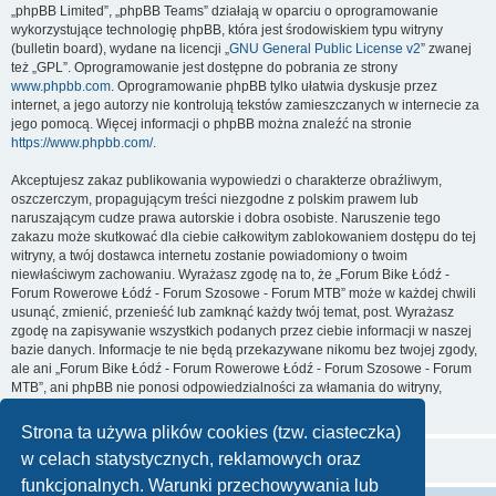
„phpBB Limited”, „phpBB Teams” działają w oparciu o oprogramowanie
wykorzystujące technologię phpBB, która jest środowiskiem typu witryny
(bulletin board), wydane na licencji „
GNU General Public License v2
” zwanej
też „GPL”. Oprogramowanie jest dostępne do pobrania ze strony
www.phpbb.com
. Oprogramowanie phpBB tylko ułatwia dyskusje przez
internet, a jego autorzy nie kontrolują tekstów zamieszczanych w internecie za
jego pomocą. Więcej informacji o phpBB można znaleźć na stronie
https://www.phpbb.com/
.
Akceptujesz zakaz publikowania wypowiedzi o charakterze obraźliwym,
oszczerczym, propagującym treści niezgodne z polskim prawem lub
naruszającym cudze prawa autorskie i dobra osobiste. Naruszenie tego
zakazu może skutkować dla ciebie całkowitym zablokowaniem dostępu do tej
witryny, a twój dostawca internetu zostanie powiadomiony o twoim
niewłaściwym zachowaniu. Wyrażasz zgodę na to, że „Forum Bike Łódź -
Forum Rowerowe Łódź - Forum Szosowe - Forum MTB” może w każdej chwili
usunąć, zmienić, przenieść lub zamknąć każdy twój temat, post. Wyrażasz
zgodę na zapisywanie wszystkich podanych przez ciebie informacji w naszej
bazie danych. Informacje te nie będą przekazywane nikomu bez twojej zgody,
ale ani „Forum Bike Łódź - Forum Rowerowe Łódź - Forum Szosowe - Forum
MTB”, ani phpBB nie ponosi odpowiedzialności za włamania do witryny,
podczas których może dojść do kradzieży danych.
Strona ta używa plików cookies (tzw. ciasteczka)
w celach statystycznych, reklamowych oraz
funkcjonalnych. Warunki przechowywania lub