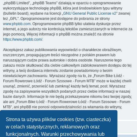
„phpBB Limited”, „phpBB Teams” działają w oparciu o oprogramowanie
wykorzystujące technologię phpBB, która jest środowiskiem typu witryny
(bulletin board), wydane na licencji „
GNU General Public License v2
” zwanej
też „GPL”. Oprogramowanie jest dostępne do pobrania ze strony
www.phpbb.com
. Oprogramowanie phpBB tylko ułatwia dyskusje przez
internet, a jego autorzy nie kontrolują tekstów zamieszczanych w internecie za
jego pomocą. Więcej informacji o phpBB można znaleźć na stronie
https://www.phpbb.com/
.
Akceptujesz zakaz publikowania wypowiedzi o charakterze obraźliwym,
oszczerczym, propagującym treści niezgodne z polskim prawem lub
naruszającym cudze prawa autorskie i dobra osobiste. Naruszenie tego
zakazu może skutkować dla ciebie całkowitym zablokowaniem dostępu do tej
witryny, a twój dostawca internetu zostanie powiadomiony o twoim
niewłaściwym zachowaniu. Wyrażasz zgodę na to, że „Forum Bike Łódź -
Forum Rowerowe Łódź - Forum Szosowe - Forum MTB” może w każdej chwili
usunąć, zmienić, przenieść lub zamknąć każdy twój temat, post. Wyrażasz
zgodę na zapisywanie wszystkich podanych przez ciebie informacji w naszej
bazie danych. Informacje te nie będą przekazywane nikomu bez twojej zgody,
ale ani „Forum Bike Łódź - Forum Rowerowe Łódź - Forum Szosowe - Forum
MTB”, ani phpBB nie ponosi odpowiedzialności za włamania do witryny,
podczas których może dojść do kradzieży danych.
Strona ta używa plików cookies (tzw. ciasteczka)
w celach statystycznych, reklamowych oraz
funkcjonalnych. Warunki przechowywania lub