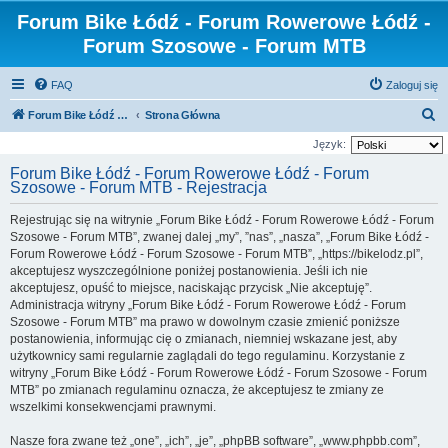
Forum Bike Łódź - Forum Rowerowe Łódź -
Forum Szosowe - Forum MTB
FAQ
Zaloguj się
S
Forum Bike Łódź - Forum Rowerowe Łódź - Forum Szosowe - Forum MTB
Strona Główna
z
Język:
u
Forum Bike Łódź - Forum Rowerowe Łódź - Forum
Szosowe - Forum MTB - Rejestracja
k
a
Rejestrując się na witrynie „Forum Bike Łódź - Forum Rowerowe Łódź - Forum
j
Szosowe - Forum MTB”, zwanej dalej „my”, ”nas”, „nasza”, „Forum Bike Łódź -
Forum Rowerowe Łódź - Forum Szosowe - Forum MTB”, „https://bikelodz.pl”,
akceptujesz wyszczególnione poniżej postanowienia. Jeśli ich nie
akceptujesz, opuść to miejsce, naciskając przycisk „Nie akceptuję”.
Administracja witryny „Forum Bike Łódź - Forum Rowerowe Łódź - Forum
Szosowe - Forum MTB” ma prawo w dowolnym czasie zmienić poniższe
postanowienia, informując cię o zmianach, niemniej wskazane jest, aby
użytkownicy sami regularnie zaglądali do tego regulaminu. Korzystanie z
witryny „Forum Bike Łódź - Forum Rowerowe Łódź - Forum Szosowe - Forum
MTB” po zmianach regulaminu oznacza, że akceptujesz te zmiany ze
wszelkimi konsekwencjami prawnymi.
Nasze fora zwane też „one”, „ich”, „je”, „phpBB software”, „www.phpbb.com”,