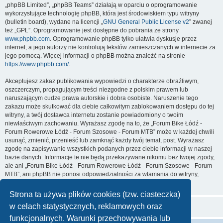
„phpBB Limited”, „phpBB Teams” działają w oparciu o oprogramowanie
wykorzystujące technologię phpBB, która jest środowiskiem typu witryny
(bulletin board), wydane na licencji „
GNU General Public License v2
” zwanej
też „GPL”. Oprogramowanie jest dostępne do pobrania ze strony
www.phpbb.com
. Oprogramowanie phpBB tylko ułatwia dyskusje przez
internet, a jego autorzy nie kontrolują tekstów zamieszczanych w internecie za
jego pomocą. Więcej informacji o phpBB można znaleźć na stronie
https://www.phpbb.com/
.
Akceptujesz zakaz publikowania wypowiedzi o charakterze obraźliwym,
oszczerczym, propagującym treści niezgodne z polskim prawem lub
naruszającym cudze prawa autorskie i dobra osobiste. Naruszenie tego
zakazu może skutkować dla ciebie całkowitym zablokowaniem dostępu do tej
witryny, a twój dostawca internetu zostanie powiadomiony o twoim
niewłaściwym zachowaniu. Wyrażasz zgodę na to, że „Forum Bike Łódź -
Forum Rowerowe Łódź - Forum Szosowe - Forum MTB” może w każdej chwili
usunąć, zmienić, przenieść lub zamknąć każdy twój temat, post. Wyrażasz
zgodę na zapisywanie wszystkich podanych przez ciebie informacji w naszej
bazie danych. Informacje te nie będą przekazywane nikomu bez twojej zgody,
ale ani „Forum Bike Łódź - Forum Rowerowe Łódź - Forum Szosowe - Forum
MTB”, ani phpBB nie ponosi odpowiedzialności za włamania do witryny,
podczas których może dojść do kradzieży danych.
Strona ta używa plików cookies (tzw. ciasteczka)
w celach statystycznych, reklamowych oraz
funkcjonalnych. Warunki przechowywania lub