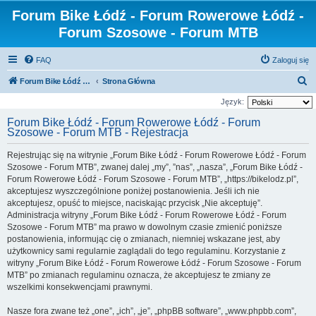
Forum Bike Łódź - Forum Rowerowe Łódź -
Forum Szosowe - Forum MTB
FAQ
Zaloguj się
S
Forum Bike Łódź - Forum Rowerowe Łódź - Forum Szosowe - Forum MTB
Strona Główna
z
Język:
u
Forum Bike Łódź - Forum Rowerowe Łódź - Forum
Szosowe - Forum MTB - Rejestracja
k
a
Rejestrując się na witrynie „Forum Bike Łódź - Forum Rowerowe Łódź - Forum
j
Szosowe - Forum MTB”, zwanej dalej „my”, ”nas”, „nasza”, „Forum Bike Łódź -
Forum Rowerowe Łódź - Forum Szosowe - Forum MTB”, „https://bikelodz.pl”,
akceptujesz wyszczególnione poniżej postanowienia. Jeśli ich nie
akceptujesz, opuść to miejsce, naciskając przycisk „Nie akceptuję”.
Administracja witryny „Forum Bike Łódź - Forum Rowerowe Łódź - Forum
Szosowe - Forum MTB” ma prawo w dowolnym czasie zmienić poniższe
postanowienia, informując cię o zmianach, niemniej wskazane jest, aby
użytkownicy sami regularnie zaglądali do tego regulaminu. Korzystanie z
witryny „Forum Bike Łódź - Forum Rowerowe Łódź - Forum Szosowe - Forum
MTB” po zmianach regulaminu oznacza, że akceptujesz te zmiany ze
wszelkimi konsekwencjami prawnymi.
Nasze fora zwane też „one”, „ich”, „je”, „phpBB software”, „www.phpbb.com”,