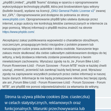
„phpBB Limited”, „phpBB Teams” działają w oparciu o oprogramowanie
wykorzystujące technologię phpBB, która jest środowiskiem typu witryny
(bulletin board), wydane na licencji „
GNU General Public License v2
” zwanej
też „GPL”. Oprogramowanie jest dostępne do pobrania ze strony
www.phpbb.com
. Oprogramowanie phpBB tylko ułatwia dyskusje przez
internet, a jego autorzy nie kontrolują tekstów zamieszczanych w internecie za
jego pomocą. Więcej informacji o phpBB można znaleźć na stronie
https://www.phpbb.com/
.
Akceptujesz zakaz publikowania wypowiedzi o charakterze obraźliwym,
oszczerczym, propagującym treści niezgodne z polskim prawem lub
naruszającym cudze prawa autorskie i dobra osobiste. Naruszenie tego
zakazu może skutkować dla ciebie całkowitym zablokowaniem dostępu do tej
witryny, a twój dostawca internetu zostanie powiadomiony o twoim
niewłaściwym zachowaniu. Wyrażasz zgodę na to, że „Forum Bike Łódź -
Forum Rowerowe Łódź - Forum Szosowe - Forum MTB” może w każdej chwili
usunąć, zmienić, przenieść lub zamknąć każdy twój temat, post. Wyrażasz
zgodę na zapisywanie wszystkich podanych przez ciebie informacji w naszej
bazie danych. Informacje te nie będą przekazywane nikomu bez twojej zgody,
ale ani „Forum Bike Łódź - Forum Rowerowe Łódź - Forum Szosowe - Forum
MTB”, ani phpBB nie ponosi odpowiedzialności za włamania do witryny,
podczas których może dojść do kradzieży danych.
Strona ta używa plików cookies (tzw. ciasteczka)
w celach statystycznych, reklamowych oraz
funkcjonalnych. Warunki przechowywania lub