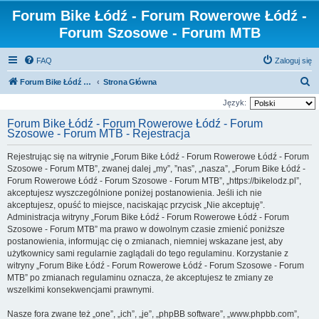
Forum Bike Łódź - Forum Rowerowe Łódź -
Forum Szosowe - Forum MTB
FAQ
Zaloguj się
S
Forum Bike Łódź - Forum Rowerowe Łódź - Forum Szosowe - Forum MTB
Strona Główna
z
Język:
u
Forum Bike Łódź - Forum Rowerowe Łódź - Forum
Szosowe - Forum MTB - Rejestracja
k
a
Rejestrując się na witrynie „Forum Bike Łódź - Forum Rowerowe Łódź - Forum
j
Szosowe - Forum MTB”, zwanej dalej „my”, ”nas”, „nasza”, „Forum Bike Łódź -
Forum Rowerowe Łódź - Forum Szosowe - Forum MTB”, „https://bikelodz.pl”,
akceptujesz wyszczególnione poniżej postanowienia. Jeśli ich nie
akceptujesz, opuść to miejsce, naciskając przycisk „Nie akceptuję”.
Administracja witryny „Forum Bike Łódź - Forum Rowerowe Łódź - Forum
Szosowe - Forum MTB” ma prawo w dowolnym czasie zmienić poniższe
postanowienia, informując cię o zmianach, niemniej wskazane jest, aby
użytkownicy sami regularnie zaglądali do tego regulaminu. Korzystanie z
witryny „Forum Bike Łódź - Forum Rowerowe Łódź - Forum Szosowe - Forum
MTB” po zmianach regulaminu oznacza, że akceptujesz te zmiany ze
wszelkimi konsekwencjami prawnymi.
Nasze fora zwane też „one”, „ich”, „je”, „phpBB software”, „www.phpbb.com”,