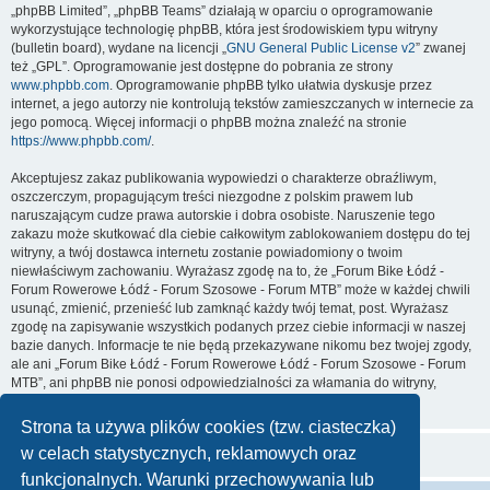
„phpBB Limited”, „phpBB Teams” działają w oparciu o oprogramowanie
wykorzystujące technologię phpBB, która jest środowiskiem typu witryny
(bulletin board), wydane na licencji „
GNU General Public License v2
” zwanej
też „GPL”. Oprogramowanie jest dostępne do pobrania ze strony
www.phpbb.com
. Oprogramowanie phpBB tylko ułatwia dyskusje przez
internet, a jego autorzy nie kontrolują tekstów zamieszczanych w internecie za
jego pomocą. Więcej informacji o phpBB można znaleźć na stronie
https://www.phpbb.com/
.
Akceptujesz zakaz publikowania wypowiedzi o charakterze obraźliwym,
oszczerczym, propagującym treści niezgodne z polskim prawem lub
naruszającym cudze prawa autorskie i dobra osobiste. Naruszenie tego
zakazu może skutkować dla ciebie całkowitym zablokowaniem dostępu do tej
witryny, a twój dostawca internetu zostanie powiadomiony o twoim
niewłaściwym zachowaniu. Wyrażasz zgodę na to, że „Forum Bike Łódź -
Forum Rowerowe Łódź - Forum Szosowe - Forum MTB” może w każdej chwili
usunąć, zmienić, przenieść lub zamknąć każdy twój temat, post. Wyrażasz
zgodę na zapisywanie wszystkich podanych przez ciebie informacji w naszej
bazie danych. Informacje te nie będą przekazywane nikomu bez twojej zgody,
ale ani „Forum Bike Łódź - Forum Rowerowe Łódź - Forum Szosowe - Forum
MTB”, ani phpBB nie ponosi odpowiedzialności za włamania do witryny,
podczas których może dojść do kradzieży danych.
Strona ta używa plików cookies (tzw. ciasteczka)
w celach statystycznych, reklamowych oraz
funkcjonalnych. Warunki przechowywania lub