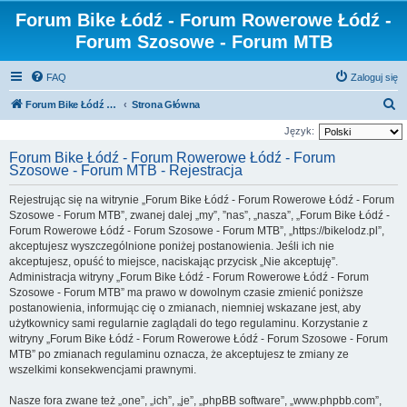
Forum Bike Łódź - Forum Rowerowe Łódź -
Forum Szosowe - Forum MTB
FAQ
Zaloguj się
S
Forum Bike Łódź - Forum Rowerowe Łódź - Forum Szosowe - Forum MTB
Strona Główna
z
Język:
u
Forum Bike Łódź - Forum Rowerowe Łódź - Forum
Szosowe - Forum MTB - Rejestracja
k
a
Rejestrując się na witrynie „Forum Bike Łódź - Forum Rowerowe Łódź - Forum
j
Szosowe - Forum MTB”, zwanej dalej „my”, ”nas”, „nasza”, „Forum Bike Łódź -
Forum Rowerowe Łódź - Forum Szosowe - Forum MTB”, „https://bikelodz.pl”,
akceptujesz wyszczególnione poniżej postanowienia. Jeśli ich nie
akceptujesz, opuść to miejsce, naciskając przycisk „Nie akceptuję”.
Administracja witryny „Forum Bike Łódź - Forum Rowerowe Łódź - Forum
Szosowe - Forum MTB” ma prawo w dowolnym czasie zmienić poniższe
postanowienia, informując cię o zmianach, niemniej wskazane jest, aby
użytkownicy sami regularnie zaglądali do tego regulaminu. Korzystanie z
witryny „Forum Bike Łódź - Forum Rowerowe Łódź - Forum Szosowe - Forum
MTB” po zmianach regulaminu oznacza, że akceptujesz te zmiany ze
wszelkimi konsekwencjami prawnymi.
Nasze fora zwane też „one”, „ich”, „je”, „phpBB software”, „www.phpbb.com”,