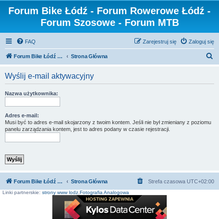
Forum Bike Łódź - Forum Rowerowe Łódź -
Forum Szosowe - Forum MTB
FAQ
Zarejestruj się
Zaloguj się
S
Forum Bike Łódź - Forum Rowerowe Łódź - Forum Szosowe - Forum MTB
Strona Główna
z
Wyślij e-mail aktywacyjny
u
k
Nazwa użytkownika:
a
j
Adres e-mail:
Musi być to adres e-mail skojarzony z twoim kontem. Jeśli nie był zmieniany z poziomu
panelu zarządzania kontem, jest to adres podany w czasie rejestracji.
Forum Bike Łódź - Forum Rowerowe Łódź - Forum Szosowe - Forum MTB
Strona Główna
Strefa czasowa
UTC+02:00
Linki partnerskie:
strony www lodz
,
Fotografia Analogowa