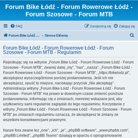
Forum Bike Łódź - Forum Rowerowe Łódź -
Forum Szosowe - Forum MTB
FAQ
Zarejestruj się
Zaloguj się
S
Forum Bike Łódź - Forum Rowerowe Łódź - Forum Szosowe - Forum MTB
Strona Główna
z
Forum Bike Łódź - Forum Rowerowe Łódź - Forum
u
Szosowe - Forum MTB - Regulamin
k
Rejestrując się na witrynie „Forum Bike Łódź - Forum Rowerowe Łódź - Forum
a
Szosowe - Forum MTB”, zwanej dalej „my”, ”nas”, „nasza”, „Forum Bike Łódź -
j
Forum Rowerowe Łódź - Forum Szosowe - Forum MTB”, „https://bikelodz.pl”,
akceptujesz wyszczególnione poniżej postanowienia. Jeśli ich nie
akceptujesz, opuść to miejsce, naciskając przycisk „Nie akceptuję”.
Administracja witryny „Forum Bike Łódź - Forum Rowerowe Łódź - Forum
Szosowe - Forum MTB” ma prawo w dowolnym czasie zmienić poniższe
postanowienia, informując cię o zmianach, niemniej wskazane jest, aby
użytkownicy sami regularnie zaglądali do tego regulaminu. Korzystanie z
witryny „Forum Bike Łódź - Forum Rowerowe Łódź - Forum Szosowe - Forum
MTB” po zmianach regulaminu oznacza, że akceptujesz te zmiany ze
wszelkimi konsekwencjami prawnymi.
Nasze fora zwane też „one”, „ich”, „je”, „phpBB software”, „www.phpbb.com”,
„phpBB Limited”, „phpBB Teams” działają w oparciu o oprogramowanie