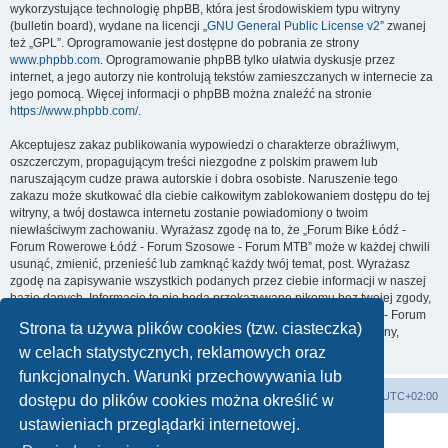
wykorzystujące technologię phpBB, która jest środowiskiem typu witryny
(bulletin board), wydane na licencji „
GNU General Public License v2
” zwanej
też „GPL”. Oprogramowanie jest dostępne do pobrania ze strony
www.phpbb.com
. Oprogramowanie phpBB tylko ułatwia dyskusje przez
internet, a jego autorzy nie kontrolują tekstów zamieszczanych w internecie za
jego pomocą. Więcej informacji o phpBB można znaleźć na stronie
https://www.phpbb.com/
.
Akceptujesz zakaz publikowania wypowiedzi o charakterze obraźliwym,
oszczerczym, propagującym treści niezgodne z polskim prawem lub
naruszającym cudze prawa autorskie i dobra osobiste. Naruszenie tego
zakazu może skutkować dla ciebie całkowitym zablokowaniem dostępu do tej
witryny, a twój dostawca internetu zostanie powiadomiony o twoim
niewłaściwym zachowaniu. Wyrażasz zgodę na to, że „Forum Bike Łódź -
Forum Rowerowe Łódź - Forum Szosowe - Forum MTB” może w każdej chwili
usunąć, zmienić, przenieść lub zamknąć każdy twój temat, post. Wyrażasz
zgodę na zapisywanie wszystkich podanych przez ciebie informacji w naszej
bazie danych. Informacje te nie będą przekazywane nikomu bez twojej zgody,
ale ani „Forum Bike Łódź - Forum Rowerowe Łódź - Forum Szosowe - Forum
Strona ta używa plików cookies (tzw. ciasteczka)
MTB”, ani phpBB nie ponosi odpowiedzialności za włamania do witryny,
podczas których może dojść do kradzieży danych.
w celach statystycznych, reklamowych oraz
funkcjonalnych. Warunki przechowywania lub
Forum Bike Łódź - Forum Rowerowe Łódź - Forum Szosowe - Forum MTB
Strona Główna
Strefa czasowa
UTC+02:00
dostępu do plików cookies można określić w
Linki partnerskie:
strony www lodz
,
Fotografia Analogowa
ustawieniach przeglądarki internetowej.