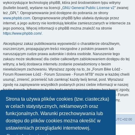
wykorzystujące technologię phpBB, która jest środowiskiem typu witryny
(bulletin board), wydane na licencji „
GNU General Public License v2
” zwanej
też „GPL”. Oprogramowanie jest dostępne do pobrania ze strony
www.phpbb.com
. Oprogramowanie phpBB tylko ułatwia dyskusje przez
internet, a jego autorzy nie kontrolują tekstów zamieszczanych w internecie za
jego pomocą. Więcej informacji o phpBB można znaleźć na stronie
https://www.phpbb.com/
.
Akceptujesz zakaz publikowania wypowiedzi o charakterze obraźliwym,
oszczerczym, propagującym treści niezgodne z polskim prawem lub
naruszającym cudze prawa autorskie i dobra osobiste. Naruszenie tego
zakazu może skutkować dla ciebie całkowitym zablokowaniem dostępu do tej
witryny, a twój dostawca internetu zostanie powiadomiony o twoim
niewłaściwym zachowaniu. Wyrażasz zgodę na to, że „Forum Bike Łódź -
Forum Rowerowe Łódź - Forum Szosowe - Forum MTB” może w każdej chwili
usunąć, zmienić, przenieść lub zamknąć każdy twój temat, post. Wyrażasz
zgodę na zapisywanie wszystkich podanych przez ciebie informacji w naszej
bazie danych. Informacje te nie będą przekazywane nikomu bez twojej zgody,
ale ani „Forum Bike Łódź - Forum Rowerowe Łódź - Forum Szosowe - Forum
Strona ta używa plików cookies (tzw. ciasteczka)
MTB”, ani phpBB nie ponosi odpowiedzialności za włamania do witryny,
podczas których może dojść do kradzieży danych.
w celach statystycznych, reklamowych oraz
funkcjonalnych. Warunki przechowywania lub
Forum Bike Łódź - Forum Rowerowe Łódź - Forum Szosowe - Forum MTB
Strona Główna
Strefa czasowa
UTC+02:00
dostępu do plików cookies można określić w
Linki partnerskie:
strony www lodz
,
Fotografia Analogowa
ustawieniach przeglądarki internetowej.