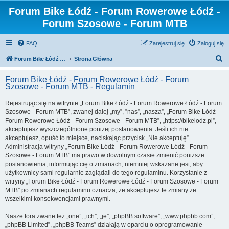
Forum Bike Łódź - Forum Rowerowe Łódź -
Forum Szosowe - Forum MTB
FAQ
Zarejestruj się
Zaloguj się
S
Forum Bike Łódź - Forum Rowerowe Łódź - Forum Szosowe - Forum MTB
Strona Główna
z
Forum Bike Łódź - Forum Rowerowe Łódź - Forum
u
Szosowe - Forum MTB - Regulamin
k
Rejestrując się na witrynie „Forum Bike Łódź - Forum Rowerowe Łódź - Forum
a
Szosowe - Forum MTB”, zwanej dalej „my”, ”nas”, „nasza”, „Forum Bike Łódź -
j
Forum Rowerowe Łódź - Forum Szosowe - Forum MTB”, „https://bikelodz.pl”,
akceptujesz wyszczególnione poniżej postanowienia. Jeśli ich nie
akceptujesz, opuść to miejsce, naciskając przycisk „Nie akceptuję”.
Administracja witryny „Forum Bike Łódź - Forum Rowerowe Łódź - Forum
Szosowe - Forum MTB” ma prawo w dowolnym czasie zmienić poniższe
postanowienia, informując cię o zmianach, niemniej wskazane jest, aby
użytkownicy sami regularnie zaglądali do tego regulaminu. Korzystanie z
witryny „Forum Bike Łódź - Forum Rowerowe Łódź - Forum Szosowe - Forum
MTB” po zmianach regulaminu oznacza, że akceptujesz te zmiany ze
wszelkimi konsekwencjami prawnymi.
Nasze fora zwane też „one”, „ich”, „je”, „phpBB software”, „www.phpbb.com”,
„phpBB Limited”, „phpBB Teams” działają w oparciu o oprogramowanie