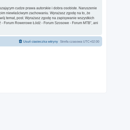
zającym cudze prawa autorskie i dobra osobiste. Naruszenie
twoim niewłaściwym zachowaniu. Wyrażasz zgodę na to, że
ój temat, post. Wyrażasz zgodę na zapisywanie wszystkich
Łódź - Forum Rowerowe Łódź - Forum Szosowe - Forum MTB”, ani
Usuń ciasteczka witryny
Strefa czasowa
UTC+02:00