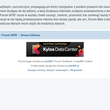
aźliwym, oszczerczym, propagującym treści niezgodne z polskim prawem lub narus
iem dostępu do tej witryny, a twój dostawca internetu zostanie powiadomiony o 
orum MTB” może w każdej chwili usunąć, zmienić, przenieść lub zamknąć każdy tw
ormacje te nie będą przekazywane nikomu bez twojej zgody, ale ani „Forum Bike 
podczas których może dojść do kradzieży danych.
 - Forum MTB
Strona Główna
Technologię dostarcza
phpBB
® Forum Software © phpBB Limited
Polski pakiet językowy dostarcza
phpBB.pl
Zasady ochrony danych osobowych
|
Regulamin