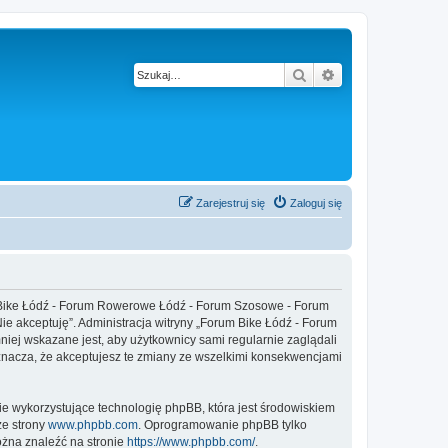
Szukaj
Wyszukiwanie z
Zarejestruj się
Zaloguj się
um Bike Łódź - Forum Rowerowe Łódź - Forum Szosowe - Forum
„Nie akceptuję”. Administracja witryny „Forum Bike Łódź - Forum
ej wskazane jest, aby użytkownicy sami regularnie zaglądali
nacza, że akceptujesz te zmiany ze wszelkimi konsekwencjami
ie wykorzystujące technologię phpBB, która jest środowiskiem
ze strony
www.phpbb.com
. Oprogramowanie phpBB tylko
ożna znaleźć na stronie
https://www.phpbb.com/
.