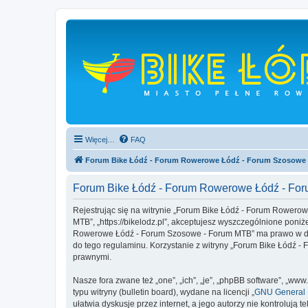
Więcej…
FAQ
Forum Bike Łódź - Forum Rowerowe Łódź - Forum Szosowe
Forum Bike Łódź - Forum Rowerowe Łódź - Fo
Rejestrując się na witrynie „Forum Bike Łódź - Forum Rowero
MTB”, „https://bikelodz.pl”, akceptujesz wyszczególnione poniże
Rowerowe Łódź - Forum Szosowe - Forum MTB” ma prawo w dowo
do tego regulaminu. Korzystanie z witryny „Forum Bike Łódź
prawnymi.
Nasze fora zwane też „one”, „ich”, „je”, „phpBB software”, „
typu witryny (bulletin board), wydane na licencji „
GNU General P
ułatwia dyskusje przez internet, a jego autorzy nie kontroluj