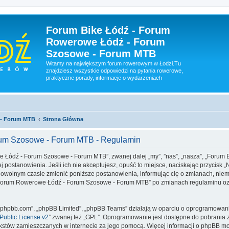
Forum Bike Łódź - Forum
Rowerowe Łódź - Forum
Szosowe - Forum MTB
Witamy na największym forum rowerowym w Łodzi.Tu
znajdziesz wszystkie odpowiedzi na pytania rowerowe,
praktyczne porady, informacje o wydarzeniach
 - Forum MTB
Strona Główna
rum Szosowe - Forum MTB - Regulamin
we Łódź - Forum Szosowe - Forum MTB”, zwanej dalej „my”, ”nas”, „nasza”, „For
j postanowienia. Jeśli ich nie akceptujesz, opuść to miejsce, naciskając przycisk 
lnym czasie zmienić poniższe postanowienia, informując cię o zmianach, niemni
 - Forum Rowerowe Łódź - Forum Szosowe - Forum MTB” po zmianach regulaminu oz
www.phpbb.com”, „phpBB Limited”, „phpBB Teams” działają w oparciu o oprogramowan
ublic License v2
” zwanej też „GPL”. Oprogramowanie jest dostępne do pobrania 
ą tekstów zamieszczanych w internecie za jego pomocą. Więcej informacji o phpBB m