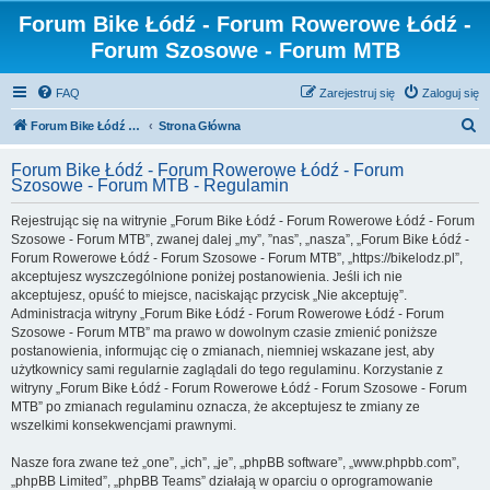
Forum Bike Łódź - Forum Rowerowe Łódź -
Forum Szosowe - Forum MTB
FAQ
Zarejestruj się
Zaloguj się
S
Forum Bike Łódź - Forum Rowerowe Łódź - Forum Szosowe - Forum MTB
Strona Główna
z
Forum Bike Łódź - Forum Rowerowe Łódź - Forum
u
Szosowe - Forum MTB - Regulamin
k
Rejestrując się na witrynie „Forum Bike Łódź - Forum Rowerowe Łódź - Forum
a
Szosowe - Forum MTB”, zwanej dalej „my”, ”nas”, „nasza”, „Forum Bike Łódź -
j
Forum Rowerowe Łódź - Forum Szosowe - Forum MTB”, „https://bikelodz.pl”,
akceptujesz wyszczególnione poniżej postanowienia. Jeśli ich nie
akceptujesz, opuść to miejsce, naciskając przycisk „Nie akceptuję”.
Administracja witryny „Forum Bike Łódź - Forum Rowerowe Łódź - Forum
Szosowe - Forum MTB” ma prawo w dowolnym czasie zmienić poniższe
postanowienia, informując cię o zmianach, niemniej wskazane jest, aby
użytkownicy sami regularnie zaglądali do tego regulaminu. Korzystanie z
witryny „Forum Bike Łódź - Forum Rowerowe Łódź - Forum Szosowe - Forum
MTB” po zmianach regulaminu oznacza, że akceptujesz te zmiany ze
wszelkimi konsekwencjami prawnymi.
Nasze fora zwane też „one”, „ich”, „je”, „phpBB software”, „www.phpbb.com”,
„phpBB Limited”, „phpBB Teams” działają w oparciu o oprogramowanie