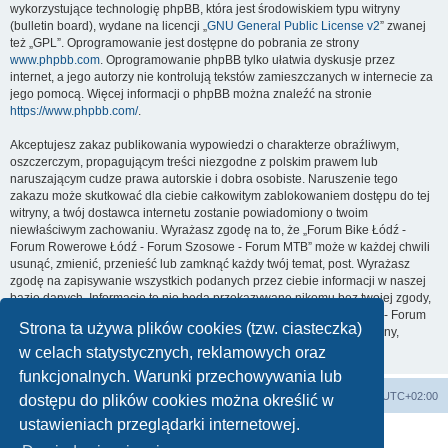
wykorzystujące technologię phpBB, która jest środowiskiem typu witryny
(bulletin board), wydane na licencji „
GNU General Public License v2
” zwanej
też „GPL”. Oprogramowanie jest dostępne do pobrania ze strony
www.phpbb.com
. Oprogramowanie phpBB tylko ułatwia dyskusje przez
internet, a jego autorzy nie kontrolują tekstów zamieszczanych w internecie za
jego pomocą. Więcej informacji o phpBB można znaleźć na stronie
https://www.phpbb.com/
.
Akceptujesz zakaz publikowania wypowiedzi o charakterze obraźliwym,
oszczerczym, propagującym treści niezgodne z polskim prawem lub
naruszającym cudze prawa autorskie i dobra osobiste. Naruszenie tego
zakazu może skutkować dla ciebie całkowitym zablokowaniem dostępu do tej
witryny, a twój dostawca internetu zostanie powiadomiony o twoim
niewłaściwym zachowaniu. Wyrażasz zgodę na to, że „Forum Bike Łódź -
Forum Rowerowe Łódź - Forum Szosowe - Forum MTB” może w każdej chwili
usunąć, zmienić, przenieść lub zamknąć każdy twój temat, post. Wyrażasz
zgodę na zapisywanie wszystkich podanych przez ciebie informacji w naszej
bazie danych. Informacje te nie będą przekazywane nikomu bez twojej zgody,
ale ani „Forum Bike Łódź - Forum Rowerowe Łódź - Forum Szosowe - Forum
Strona ta używa plików cookies (tzw. ciasteczka)
MTB”, ani phpBB nie ponosi odpowiedzialności za włamania do witryny,
podczas których może dojść do kradzieży danych.
w celach statystycznych, reklamowych oraz
funkcjonalnych. Warunki przechowywania lub
Forum Bike Łódź - Forum Rowerowe Łódź - Forum Szosowe - Forum MTB
Strona Główna
Strefa czasowa
UTC+02:00
dostępu do plików cookies można określić w
Linki partnerskie:
strony www lodz
,
Fotografia Analogowa
ustawieniach przeglądarki internetowej.