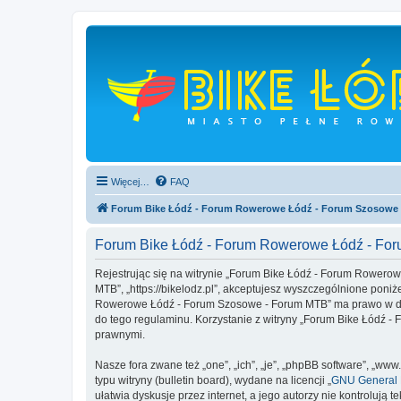
Więcej…
FAQ
Forum Bike Łódź - Forum Rowerowe Łódź - Forum Szosowe
Forum Bike Łódź - Forum Rowerowe Łódź - Fo
Rejestrując się na witrynie „Forum Bike Łódź - Forum Rowero
MTB”, „https://bikelodz.pl”, akceptujesz wyszczególnione poniże
Rowerowe Łódź - Forum Szosowe - Forum MTB” ma prawo w dowo
do tego regulaminu. Korzystanie z witryny „Forum Bike Łódź
prawnymi.
Nasze fora zwane też „one”, „ich”, „je”, „phpBB software”, „
typu witryny (bulletin board), wydane na licencji „
GNU General P
ułatwia dyskusje przez internet, a jego autorzy nie kontroluj