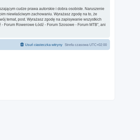
zającym cudze prawa autorskie i dobra osobiste. Naruszenie
twoim niewłaściwym zachowaniu. Wyrażasz zgodę na to, że
ój temat, post. Wyrażasz zgodę na zapisywanie wszystkich
Łódź - Forum Rowerowe Łódź - Forum Szosowe - Forum MTB”, ani
Usuń ciasteczka witryny
Strefa czasowa
UTC+02:00