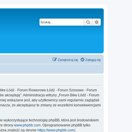
Szukaj
Wyszukiwanie z
Zarejestruj się
Zaloguj się
um Bike Łódź - Forum Rowerowe Łódź - Forum Szosowe - Forum
„Nie akceptuję”. Administracja witryny „Forum Bike Łódź - Forum
ej wskazane jest, aby użytkownicy sami regularnie zaglądali
nacza, że akceptujesz te zmiany ze wszelkimi konsekwencjami
ie wykorzystujące technologię phpBB, która jest środowiskiem
ze strony
www.phpbb.com
. Oprogramowanie phpBB tylko
ożna znaleźć na stronie
https://www.phpbb.com/
.