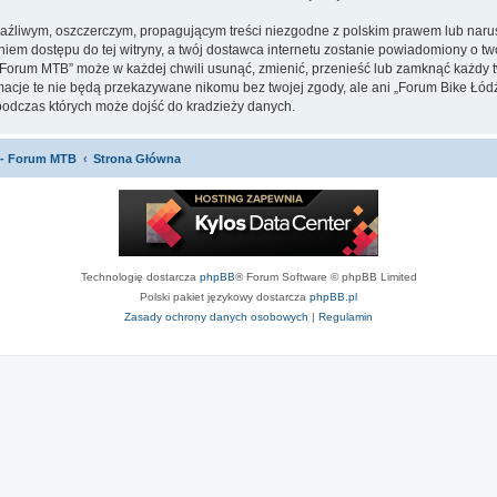
aźliwym, oszczerczym, propagującym treści niezgodne z polskim prawem lub narus
iem dostępu do tej witryny, a twój dostawca internetu zostanie powiadomiony o 
orum MTB” może w każdej chwili usunąć, zmienić, przenieść lub zamknąć każdy tw
ormacje te nie będą przekazywane nikomu bez twojej zgody, ale ani „Forum Bike 
podczas których może dojść do kradzieży danych.
 - Forum MTB
Strona Główna
Technologię dostarcza
phpBB
® Forum Software © phpBB Limited
Polski pakiet językowy dostarcza
phpBB.pl
Zasady ochrony danych osobowych
|
Regulamin