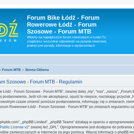
Forum Bike Łódź - Forum
Rowerowe Łódź - Forum
Szosowe - Forum MTB
Witamy na największym forum rowerowym w Łodzi.Tu
znajdziesz wszystkie odpowiedzi na pytania rowerowe,
praktyczne porady, informacje o wydarzeniach
 - Forum MTB
Strona Główna
rum Szosowe - Forum MTB - Regulamin
we Łódź - Forum Szosowe - Forum MTB”, zwanej dalej „my”, ”nas”, „nasza”, „For
j postanowienia. Jeśli ich nie akceptujesz, opuść to miejsce, naciskając przycisk 
lnym czasie zmienić poniższe postanowienia, informując cię o zmianach, niemni
 - Forum Rowerowe Łódź - Forum Szosowe - Forum MTB” po zmianach regulaminu oz
www.phpbb.com”, „phpBB Limited”, „phpBB Teams” działają w oparciu o oprogramowan
ublic License v2
” zwanej też „GPL”. Oprogramowanie jest dostępne do pobrania 
ą tekstów zamieszczanych w internecie za jego pomocą. Więcej informacji o phpBB m