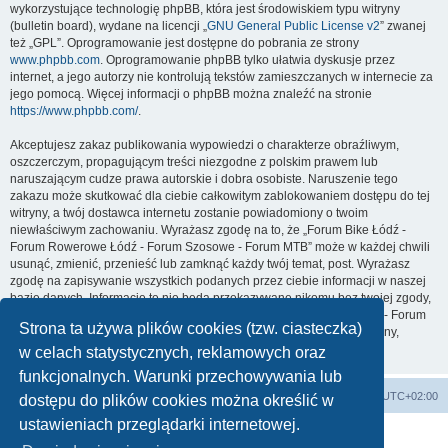
wykorzystujące technologię phpBB, która jest środowiskiem typu witryny
(bulletin board), wydane na licencji „
GNU General Public License v2
” zwanej
też „GPL”. Oprogramowanie jest dostępne do pobrania ze strony
www.phpbb.com
. Oprogramowanie phpBB tylko ułatwia dyskusje przez
internet, a jego autorzy nie kontrolują tekstów zamieszczanych w internecie za
jego pomocą. Więcej informacji o phpBB można znaleźć na stronie
https://www.phpbb.com/
.
Akceptujesz zakaz publikowania wypowiedzi o charakterze obraźliwym,
oszczerczym, propagującym treści niezgodne z polskim prawem lub
naruszającym cudze prawa autorskie i dobra osobiste. Naruszenie tego
zakazu może skutkować dla ciebie całkowitym zablokowaniem dostępu do tej
witryny, a twój dostawca internetu zostanie powiadomiony o twoim
niewłaściwym zachowaniu. Wyrażasz zgodę na to, że „Forum Bike Łódź -
Forum Rowerowe Łódź - Forum Szosowe - Forum MTB” może w każdej chwili
usunąć, zmienić, przenieść lub zamknąć każdy twój temat, post. Wyrażasz
zgodę na zapisywanie wszystkich podanych przez ciebie informacji w naszej
bazie danych. Informacje te nie będą przekazywane nikomu bez twojej zgody,
ale ani „Forum Bike Łódź - Forum Rowerowe Łódź - Forum Szosowe - Forum
Strona ta używa plików cookies (tzw. ciasteczka)
MTB”, ani phpBB nie ponosi odpowiedzialności za włamania do witryny,
podczas których może dojść do kradzieży danych.
w celach statystycznych, reklamowych oraz
funkcjonalnych. Warunki przechowywania lub
Forum Bike Łódź - Forum Rowerowe Łódź - Forum Szosowe - Forum MTB
Strona Główna
Strefa czasowa
UTC+02:00
dostępu do plików cookies można określić w
Linki partnerskie:
strony www lodz
,
Fotografia Analogowa
ustawieniach przeglądarki internetowej.