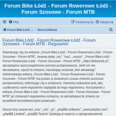
Forum Bike Łódź - Forum Rowerowe Łódź -
Forum Szosowe - Forum MTB
FAQ
Zarejestruj się
Zaloguj się
S
Forum Bike Łódź - Forum Rowerowe Łódź - Forum Szosowe - Forum MTB
Strona Główna
z
Forum Bike Łódź - Forum Rowerowe Łódź - Forum
u
Szosowe - Forum MTB - Regulamin
k
Rejestrując się na witrynie „Forum Bike Łódź - Forum Rowerowe Łódź - Forum
a
Szosowe - Forum MTB”, zwanej dalej „my”, ”nas”, „nasza”, „Forum Bike Łódź -
j
Forum Rowerowe Łódź - Forum Szosowe - Forum MTB”, „https://bikelodz.pl”,
akceptujesz wyszczególnione poniżej postanowienia. Jeśli ich nie
akceptujesz, opuść to miejsce, naciskając przycisk „Nie akceptuję”.
Administracja witryny „Forum Bike Łódź - Forum Rowerowe Łódź - Forum
Szosowe - Forum MTB” ma prawo w dowolnym czasie zmienić poniższe
postanowienia, informując cię o zmianach, niemniej wskazane jest, aby
użytkownicy sami regularnie zaglądali do tego regulaminu. Korzystanie z
witryny „Forum Bike Łódź - Forum Rowerowe Łódź - Forum Szosowe - Forum
MTB” po zmianach regulaminu oznacza, że akceptujesz te zmiany ze
wszelkimi konsekwencjami prawnymi.
Nasze fora zwane też „one”, „ich”, „je”, „phpBB software”, „www.phpbb.com”,
„phpBB Limited”, „phpBB Teams” działają w oparciu o oprogramowanie