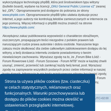
wykorzystujące technologię phpBB, która jest środowiskiem typu witryny
(bulletin board), wydane na licencji „
GNU General Public License v2
” zwanej
też „GPL”. Oprogramowanie jest dostępne do pobrania ze strony
www.phpbb.com
. Oprogramowanie phpBB tylko ułatwia dyskusje przez
internet, a jego autorzy nie kontrolują tekstów zamieszczanych w internecie za
jego pomocą. Więcej informacji o phpBB można znaleźć na stronie
https://www.phpbb.com/
.
Akceptujesz zakaz publikowania wypowiedzi o charakterze obraźliwym,
oszczerczym, propagującym treści niezgodne z polskim prawem lub
naruszającym cudze prawa autorskie i dobra osobiste. Naruszenie tego
zakazu może skutkować dla ciebie całkowitym zablokowaniem dostępu do tej
witryny, a twój dostawca internetu zostanie powiadomiony o twoim
niewłaściwym zachowaniu. Wyrażasz zgodę na to, że „Forum Bike Łódź -
Forum Rowerowe Łódź - Forum Szosowe - Forum MTB” może w każdej chwili
usunąć, zmienić, przenieść lub zamknąć każdy twój temat, post. Wyrażasz
zgodę na zapisywanie wszystkich podanych przez ciebie informacji w naszej
bazie danych. Informacje te nie będą przekazywane nikomu bez twojej zgody,
ale ani „Forum Bike Łódź - Forum Rowerowe Łódź - Forum Szosowe - Forum
Strona ta używa plików cookies (tzw. ciasteczka)
MTB”, ani phpBB nie ponosi odpowiedzialności za włamania do witryny,
podczas których może dojść do kradzieży danych.
w celach statystycznych, reklamowych oraz
funkcjonalnych. Warunki przechowywania lub
Forum Bike Łódź - Forum Rowerowe Łódź - Forum Szosowe - Forum MTB
Strona Główna
Strefa czasowa
UTC+02:00
dostępu do plików cookies można określić w
Linki partnerskie:
strony www lodz
,
Fotografia Analogowa
ustawieniach przeglądarki internetowej.