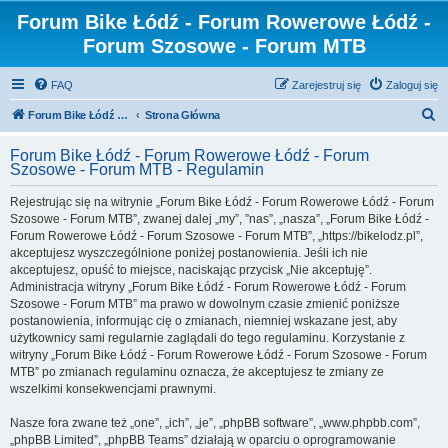
Forum Bike Łódź - Forum Rowerowe Łódź -
Forum Szosowe - Forum MTB
FAQ
Zarejestruj się
Zaloguj się
S
Forum Bike Łódź - Forum Rowerowe Łódź - Forum Szosowe - Forum MTB
Strona Główna
z
Forum Bike Łódź - Forum Rowerowe Łódź - Forum
u
Szosowe - Forum MTB - Regulamin
k
Rejestrując się na witrynie „Forum Bike Łódź - Forum Rowerowe Łódź - Forum
a
Szosowe - Forum MTB”, zwanej dalej „my”, ”nas”, „nasza”, „Forum Bike Łódź -
j
Forum Rowerowe Łódź - Forum Szosowe - Forum MTB”, „https://bikelodz.pl”,
akceptujesz wyszczególnione poniżej postanowienia. Jeśli ich nie
akceptujesz, opuść to miejsce, naciskając przycisk „Nie akceptuję”.
Administracja witryny „Forum Bike Łódź - Forum Rowerowe Łódź - Forum
Szosowe - Forum MTB” ma prawo w dowolnym czasie zmienić poniższe
postanowienia, informując cię o zmianach, niemniej wskazane jest, aby
użytkownicy sami regularnie zaglądali do tego regulaminu. Korzystanie z
witryny „Forum Bike Łódź - Forum Rowerowe Łódź - Forum Szosowe - Forum
MTB” po zmianach regulaminu oznacza, że akceptujesz te zmiany ze
wszelkimi konsekwencjami prawnymi.
Nasze fora zwane też „one”, „ich”, „je”, „phpBB software”, „www.phpbb.com”,
„phpBB Limited”, „phpBB Teams” działają w oparciu o oprogramowanie