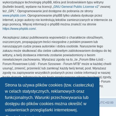
wykorzystujące technologię phpBB, która jest środowiskiem typu witryny
(bulletin board), wydane na licencji „
GNU General Public License v2
” zwanej
też „GPL”. Oprogramowanie jest dostępne do pobrania ze strony
www.phpbb.com
. Oprogramowanie phpBB tylko ułatwia dyskusje przez
internet, a jego autorzy nie kontrolują tekstów zamieszczanych w internecie za
jego pomocą. Więcej informacji o phpBB można znaleźć na stronie
https://www.phpbb.com/
.
Akceptujesz zakaz publikowania wypowiedzi o charakterze obraźliwym,
oszczerczym, propagującym treści niezgodne z polskim prawem lub
naruszającym cudze prawa autorskie i dobra osobiste. Naruszenie tego
zakazu może skutkować dla ciebie całkowitym zablokowaniem dostępu do tej
witryny, a twój dostawca internetu zostanie powiadomiony o twoim
niewłaściwym zachowaniu. Wyrażasz zgodę na to, że „Forum Bike Łódź -
Forum Rowerowe Łódź - Forum Szosowe - Forum MTB” może w każdej chwili
usunąć, zmienić, przenieść lub zamknąć każdy twój temat, post. Wyrażasz
zgodę na zapisywanie wszystkich podanych przez ciebie informacji w naszej
bazie danych. Informacje te nie będą przekazywane nikomu bez twojej zgody,
ale ani „Forum Bike Łódź - Forum Rowerowe Łódź - Forum Szosowe - Forum
Strona ta używa plików cookies (tzw. ciasteczka)
MTB”, ani phpBB nie ponosi odpowiedzialności za włamania do witryny,
podczas których może dojść do kradzieży danych.
w celach statystycznych, reklamowych oraz
funkcjonalnych. Warunki przechowywania lub
Forum Bike Łódź - Forum Rowerowe Łódź - Forum Szosowe - Forum MTB
Strona Główna
Strefa czasowa
UTC+02:00
dostępu do plików cookies można określić w
Linki partnerskie:
strony www lodz
,
Fotografia Analogowa
ustawieniach przeglądarki internetowej.