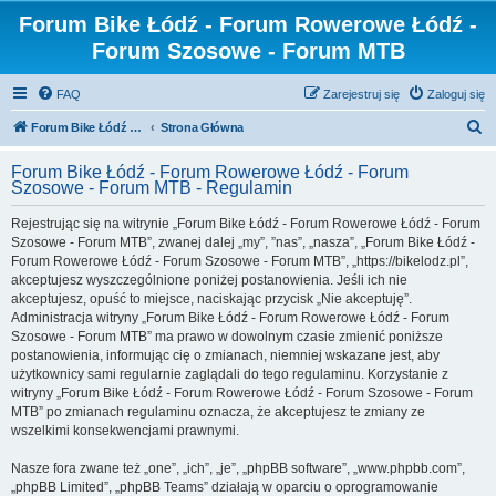
Forum Bike Łódź - Forum Rowerowe Łódź -
Forum Szosowe - Forum MTB
FAQ
Zarejestruj się
Zaloguj się
S
Forum Bike Łódź - Forum Rowerowe Łódź - Forum Szosowe - Forum MTB
Strona Główna
z
Forum Bike Łódź - Forum Rowerowe Łódź - Forum
u
Szosowe - Forum MTB - Regulamin
k
Rejestrując się na witrynie „Forum Bike Łódź - Forum Rowerowe Łódź - Forum
a
Szosowe - Forum MTB”, zwanej dalej „my”, ”nas”, „nasza”, „Forum Bike Łódź -
j
Forum Rowerowe Łódź - Forum Szosowe - Forum MTB”, „https://bikelodz.pl”,
akceptujesz wyszczególnione poniżej postanowienia. Jeśli ich nie
akceptujesz, opuść to miejsce, naciskając przycisk „Nie akceptuję”.
Administracja witryny „Forum Bike Łódź - Forum Rowerowe Łódź - Forum
Szosowe - Forum MTB” ma prawo w dowolnym czasie zmienić poniższe
postanowienia, informując cię o zmianach, niemniej wskazane jest, aby
użytkownicy sami regularnie zaglądali do tego regulaminu. Korzystanie z
witryny „Forum Bike Łódź - Forum Rowerowe Łódź - Forum Szosowe - Forum
MTB” po zmianach regulaminu oznacza, że akceptujesz te zmiany ze
wszelkimi konsekwencjami prawnymi.
Nasze fora zwane też „one”, „ich”, „je”, „phpBB software”, „www.phpbb.com”,
„phpBB Limited”, „phpBB Teams” działają w oparciu o oprogramowanie