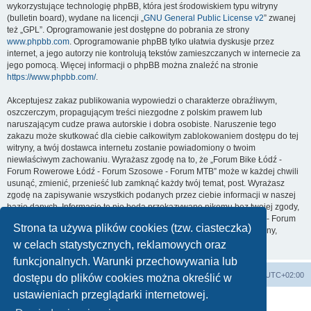
wykorzystujące technologię phpBB, która jest środowiskiem typu witryny
(bulletin board), wydane na licencji „
GNU General Public License v2
” zwanej
też „GPL”. Oprogramowanie jest dostępne do pobrania ze strony
www.phpbb.com
. Oprogramowanie phpBB tylko ułatwia dyskusje przez
internet, a jego autorzy nie kontrolują tekstów zamieszczanych w internecie za
jego pomocą. Więcej informacji o phpBB można znaleźć na stronie
https://www.phpbb.com/
.
Akceptujesz zakaz publikowania wypowiedzi o charakterze obraźliwym,
oszczerczym, propagującym treści niezgodne z polskim prawem lub
naruszającym cudze prawa autorskie i dobra osobiste. Naruszenie tego
zakazu może skutkować dla ciebie całkowitym zablokowaniem dostępu do tej
witryny, a twój dostawca internetu zostanie powiadomiony o twoim
niewłaściwym zachowaniu. Wyrażasz zgodę na to, że „Forum Bike Łódź -
Forum Rowerowe Łódź - Forum Szosowe - Forum MTB” może w każdej chwili
usunąć, zmienić, przenieść lub zamknąć każdy twój temat, post. Wyrażasz
zgodę na zapisywanie wszystkich podanych przez ciebie informacji w naszej
bazie danych. Informacje te nie będą przekazywane nikomu bez twojej zgody,
ale ani „Forum Bike Łódź - Forum Rowerowe Łódź - Forum Szosowe - Forum
Strona ta używa plików cookies (tzw. ciasteczka)
MTB”, ani phpBB nie ponosi odpowiedzialności za włamania do witryny,
podczas których może dojść do kradzieży danych.
w celach statystycznych, reklamowych oraz
funkcjonalnych. Warunki przechowywania lub
Forum Bike Łódź - Forum Rowerowe Łódź - Forum Szosowe - Forum MTB
Strona Główna
Strefa czasowa
UTC+02:00
dostępu do plików cookies można określić w
Linki partnerskie:
strony www lodz
,
Fotografia Analogowa
ustawieniach przeglądarki internetowej.