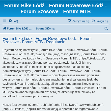
Forum Bike Łódź - Forum Rowerowe Łódź -
Forum Szosowe - Forum MTB
FAQ
Zarejestruj się
Zaloguj się
S
Forum Bike Łódź - Forum Rowerowe Łódź - Forum Szosowe - Forum MTB
Strona Główna
z
Forum Bike Łódź - Forum Rowerowe Łódź - Forum
u
Szosowe - Forum MTB - Regulamin
k
Rejestrując się na witrynie „Forum Bike Łódź - Forum Rowerowe Łódź - Forum
a
Szosowe - Forum MTB”, zwanej dalej „my”, ”nas”, „nasza”, „Forum Bike Łódź -
j
Forum Rowerowe Łódź - Forum Szosowe - Forum MTB”, „https://bikelodz.pl”,
akceptujesz wyszczególnione poniżej postanowienia. Jeśli ich nie
akceptujesz, opuść to miejsce, naciskając przycisk „Nie akceptuję”.
Administracja witryny „Forum Bike Łódź - Forum Rowerowe Łódź - Forum
Szosowe - Forum MTB” ma prawo w dowolnym czasie zmienić poniższe
postanowienia, informując cię o zmianach, niemniej wskazane jest, aby
użytkownicy sami regularnie zaglądali do tego regulaminu. Korzystanie z
witryny „Forum Bike Łódź - Forum Rowerowe Łódź - Forum Szosowe - Forum
MTB” po zmianach regulaminu oznacza, że akceptujesz te zmiany ze
wszelkimi konsekwencjami prawnymi.
Nasze fora zwane też „one”, „ich”, „je”, „phpBB software”, „www.phpbb.com”,
„phpBB Limited”, „phpBB Teams” działają w oparciu o oprogramowanie