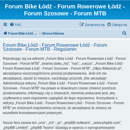
Forum Bike Łódź - Forum Rowerowe Łódź -
Forum Szosowe - Forum MTB
FAQ
Zarejestruj się
Zaloguj się
S
Forum Bike Łódź - Forum Rowerowe Łódź - Forum Szosowe - Forum MTB
Strona Główna
z
Forum Bike Łódź - Forum Rowerowe Łódź - Forum
u
Szosowe - Forum MTB - Regulamin
k
Rejestrując się na witrynie „Forum Bike Łódź - Forum Rowerowe Łódź - Forum
a
Szosowe - Forum MTB”, zwanej dalej „my”, ”nas”, „nasza”, „Forum Bike Łódź -
j
Forum Rowerowe Łódź - Forum Szosowe - Forum MTB”, „https://bikelodz.pl”,
akceptujesz wyszczególnione poniżej postanowienia. Jeśli ich nie
akceptujesz, opuść to miejsce, naciskając przycisk „Nie akceptuję”.
Administracja witryny „Forum Bike Łódź - Forum Rowerowe Łódź - Forum
Szosowe - Forum MTB” ma prawo w dowolnym czasie zmienić poniższe
postanowienia, informując cię o zmianach, niemniej wskazane jest, aby
użytkownicy sami regularnie zaglądali do tego regulaminu. Korzystanie z
witryny „Forum Bike Łódź - Forum Rowerowe Łódź - Forum Szosowe - Forum
MTB” po zmianach regulaminu oznacza, że akceptujesz te zmiany ze
wszelkimi konsekwencjami prawnymi.
Nasze fora zwane też „one”, „ich”, „je”, „phpBB software”, „www.phpbb.com”,
„phpBB Limited”, „phpBB Teams” działają w oparciu o oprogramowanie