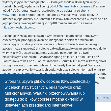
wykorzystujące technologię phpBB, która jest środowiskiem typu witryny
(bulletin board), wydane na licencji „
GNU General Public License v2
” zwanej
też „GPL”. Oprogramowanie jest dostępne do pobrania ze strony
www.phpbb.com
. Oprogramowanie phpBB tylko ułatwia dyskusje przez
internet, a jego autorzy nie kontrolują tekstów zamieszczanych w internecie za
jego pomocą. Więcej informacji o phpBB można znaleźć na stronie
https://www.phpbb.com/
.
Akceptujesz zakaz publikowania wypowiedzi o charakterze obraźliwym,
oszczerczym, propagującym treści niezgodne z polskim prawem lub
naruszającym cudze prawa autorskie i dobra osobiste. Naruszenie tego
zakazu może skutkować dla ciebie całkowitym zablokowaniem dostępu do tej
witryny, a twój dostawca internetu zostanie powiadomiony o twoim
niewłaściwym zachowaniu. Wyrażasz zgodę na to, że „Forum Bike Łódź -
Forum Rowerowe Łódź - Forum Szosowe - Forum MTB” może w każdej chwili
usunąć, zmienić, przenieść lub zamknąć każdy twój temat, post. Wyrażasz
zgodę na zapisywanie wszystkich podanych przez ciebie informacji w naszej
bazie danych. Informacje te nie będą przekazywane nikomu bez twojej zgody,
ale ani „Forum Bike Łódź - Forum Rowerowe Łódź - Forum Szosowe - Forum
Strona ta używa plików cookies (tzw. ciasteczka)
MTB”, ani phpBB nie ponosi odpowiedzialności za włamania do witryny,
podczas których może dojść do kradzieży danych.
w celach statystycznych, reklamowych oraz
funkcjonalnych. Warunki przechowywania lub
Forum Bike Łódź - Forum Rowerowe Łódź - Forum Szosowe - Forum MTB
Strona Główna
Strefa czasowa
UTC+02:00
dostępu do plików cookies można określić w
Linki partnerskie:
strony www lodz
,
Fotografia Analogowa
ustawieniach przeglądarki internetowej.