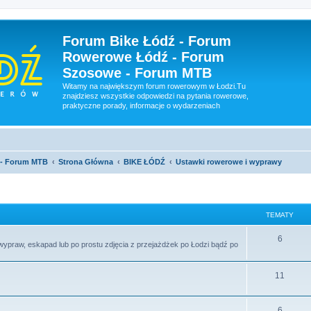
Forum Bike Łódź - Forum
Rowerowe Łódź - Forum
Szosowe - Forum MTB
Witamy na największym forum rowerowym w Łodzi.Tu
znajdziesz wszystkie odpowiedzi na pytania rowerowe,
praktyczne porady, informacje o wydarzeniach
 - Forum MTB
Strona Główna
BIKE ŁÓDŹ
Ustawki rowerowe i wyprawy
TEMATY
6
, wypraw, eskapad lub po prostu zdjęcia z przejażdżek po Łodzi bądź po
11
6