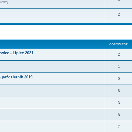
erowej
2
szukiwanie zaawansowane
ODPOWIEDZI
wiec - Lipiec 2021
2
1
 październik 2019
0
8
3
8
7