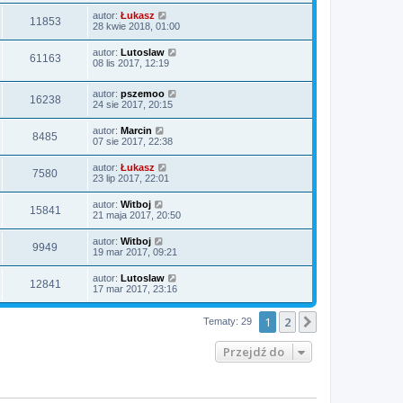
autor:
Łukasz
11853
28 kwie 2018, 01:00
autor:
Lutoslaw
61163
08 lis 2017, 12:19
autor:
pszemoo
16238
24 sie 2017, 20:15
autor:
Marcin
8485
07 sie 2017, 22:38
autor:
Łukasz
7580
23 lip 2017, 22:01
autor:
Witboj
15841
21 maja 2017, 20:50
autor:
Witboj
9949
19 mar 2017, 09:21
autor:
Lutoslaw
12841
17 mar 2017, 23:16
1
2
Następna
Tematy: 29
Przejdź do