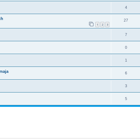
4
ch
27
1
2
3
7
0
1
 maja
6
3
5