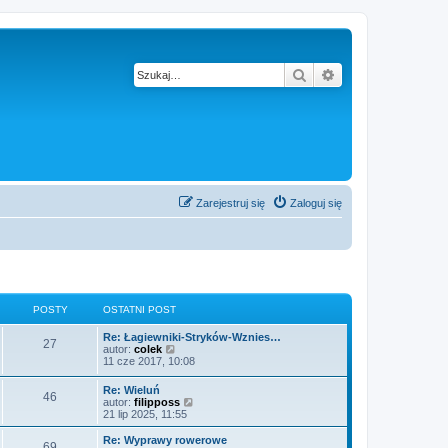
Szukaj
Wyszukiwanie z
Zarejestruj się
Zaloguj się
POSTY
OSTATNI POST
Re: Łagiewniki-Stryków-Wznies…
27
W
autor:
colek
y
11 cze 2017, 10:08
ś
w
Re: Wieluń
46
i
W
autor:
filipposs
e
y
21 lip 2025, 11:55
t
ś
l
w
Re: Wyprawy rowerowe
n
69