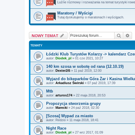
Luźne rozmowy i rozważania na temat turystyki row
Maratony / Wyścigi
Tutaj dyskutujemy o maratonach i wyścigach.
Szukaj
Wy
NOWY TEMAT
TEMATY
Łódzki Klub Turystów Kolarzy -> kalendarz Czer
autor:
Diodek_pl
»
01 cze 2021, 10:27
140 km szosa w sobotę od rana (12.10.19)
autor:
Dexter2i5
»
11 paź 2019, 12:00
Wyjazd do bikeparków Góra Żar i Kasina Wielka
autor:
Arkadiusz Świrski
»
07 paź 2019, 17:39
Mtb
autor:
arturos174
»
22 maja 2018, 20:53
Propozycja stworzenia grupy
autor:
Marecki
»
24 paź 2018, 02:30
[Szosa] Wypad za miasto
autor:
Redzio
»
11 maja 2018, 18:41
Night Race
autor:
Diodek_pl
»
27 wrz 2017, 01:09