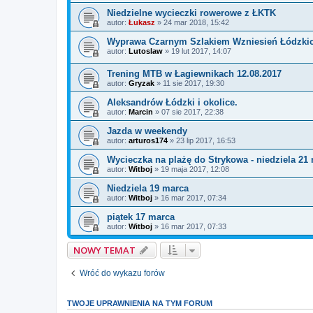
Niedzielne wycieczki rowerowe z ŁKTK
autor:
Łukasz
»
24 mar 2018, 15:42
Wyprawa Czarnym Szlakiem Wzniesień Łódzki
autor:
Lutoslaw
»
19 lut 2017, 14:07
Trening MTB w Łagiewnikach 12.08.2017
autor:
Gryzak
»
11 sie 2017, 19:30
Aleksandrów Łódzki i okolice.
autor:
Marcin
»
07 sie 2017, 22:38
Jazda w weekendy
autor:
arturos174
»
23 lip 2017, 16:53
Wycieczka na plażę do Strykowa - niedziela 21
autor:
Witboj
»
19 maja 2017, 12:08
Niedziela 19 marca
autor:
Witboj
»
16 mar 2017, 07:34
piątek 17 marca
autor:
Witboj
»
16 mar 2017, 07:33
NOWY TEMAT
Wróć do wykazu forów
TWOJE UPRAWNIENIA NA TYM FORUM