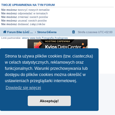
TWOJE UPRAWNIENIA NA TYM FORUM
Nie możesz
tworzyć nowych tematów
Nie możesz
odpowiadać w tematach
Nie możesz
zmieniać swoich postów
Nie możesz
usuwać swoich postów
Nie możesz
dodawać załączników
Forum Bike Łódź - Forum Rowerowe Łódź - Forum Szosowe - Forum MTB
Strona Główna
Strefa czasowa
UTC+02:00
Linki partnerskie:
strony www lodz
,
Fotografia Analogowa
Strona ta używa plików cookies (tzw. ciasteczka)
Technologię dostarcza
phpBB
® Forum Software © phpBB Limited
w celach statystycznych, reklamowych oraz
Polski pakiet językowy dostarcza
phpBB.pl
funkcjonalnych. Warunki przechowywania lub
Zasady ochrony danych osobowych
|
Regulamin
dostępu do plików cookies można określić w
ustawieniach przeglądarki internetowej.
Dowiedz się więcej
Akceptuję!