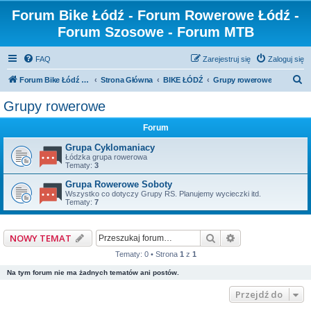
Forum Bike Łódź - Forum Rowerowe Łódź -
Forum Szosowe - Forum MTB
FAQ
Zarejestruj się
Zaloguj się
S
Forum Bike Łódź - Forum Rowerowe Łódź - Forum Szosowe - Forum MTB
Strona Główna
BIKE ŁÓDŹ
Grupy rowerowe
z
Grupy rowerowe
u
Forum
k
a
Grupa Cyklomaniacy
Łódzka grupa rowerowa
j
Tematy:
3
Grupa Rowerowe Soboty
Wszystko co dotyczy Grupy RS. Planujemy wycieczki itd.
Tematy:
7
Szukaj
Wyszukiwanie z
NOWY TEMAT
Tematy: 0 • Strona
1
z
1
Na tym forum nie ma żadnych tematów ani postów.
Przejdź do