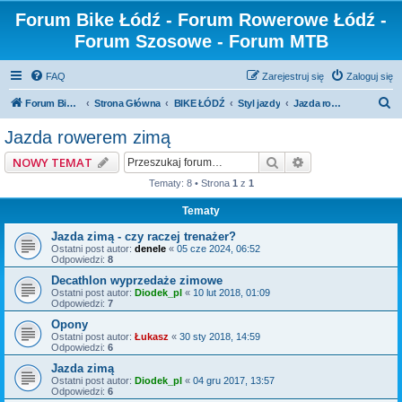
Forum Bike Łódź - Forum Rowerowe Łódź -
Forum Szosowe - Forum MTB
FAQ
Zarejestruj się
Zaloguj się
S
Forum Bike Łódź - Forum Rowerowe Łódź - Forum Szosowe - Forum MTB
Strona Główna
BIKE ŁÓDŹ
Styl jazdy
Jazda rowerem zimą
z
Jazda rowerem zimą
u
Szukaj
Wyszukiwanie z
NOWY TEMAT
k
Tematy: 8 • Strona
1
z
1
a
Tematy
j
Jazda zimą - czy raczej trenażer?
Ostatni post autor:
denele
«
05 cze 2024, 06:52
Odpowiedzi:
8
Decathlon wyprzedaże zimowe
Ostatni post autor:
Diodek_pl
«
10 lut 2018, 01:09
Odpowiedzi:
7
Opony
Ostatni post autor:
Łukasz
«
30 sty 2018, 14:59
Odpowiedzi:
6
Jazda zimą
Ostatni post autor:
Diodek_pl
«
04 gru 2017, 13:57
Odpowiedzi:
6