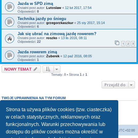
Jazda w SPD zimą
Ostatni post autor:
Lutoslaw
«
12 lut 2017, 17:54
Odpowiedzi:
8
Technika jazdy po śniegu
Ostatni post autor:
grzegorzkaszkur
«
25 sty 2017, 15:14
Odpowiedzi:
6
Jak się ubrać na zimową jazdę rowerem?
Ostatni post autor:
roszko
«
13 lis 2016, 08:11
Odpowiedzi:
22
1
2
3
Jazda rowerem zimą
Ostatni post autor:
Żuberek
«
12 paź 2016, 08:05
Odpowiedzi:
1
NOWY TEMAT
Tematy: 8 • Strona
1
z
1
Przejdź do
TWOJE UPRAWNIENIA NA TYM FORUM
Nie możesz
tworzyć nowych tematów
Nie możesz
odpowiadać w tematach
Strona ta używa plików cookies (tzw. ciasteczka)
Nie możesz
zmieniać swoich postów
w celach statystycznych, reklamowych oraz
Nie możesz
usuwać swoich postów
Nie możesz
dodawać załączników
funkcjonalnych. Warunki przechowywania lub
Forum Bike Łódź - Forum Rowerowe Łódź - Forum Szosowe - Forum MTB
Strona Główna
Strefa czasowa
UTC+02:00
dostępu do plików cookies można określić w
Linki partnerskie:
strony www lodz
,
Fotografia Analogowa